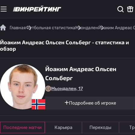
Главная
Футбольная статистика
Мьондален
Йоаким Андреас О
Йоаким Андреас Ольсен Сольберг - статистика и
обзор
Йоаким Андреас Ольсен
Сольберг
Мьондален, 17
Подробнее об игроке
Последние матчи
Карьера
Переходы
Тр