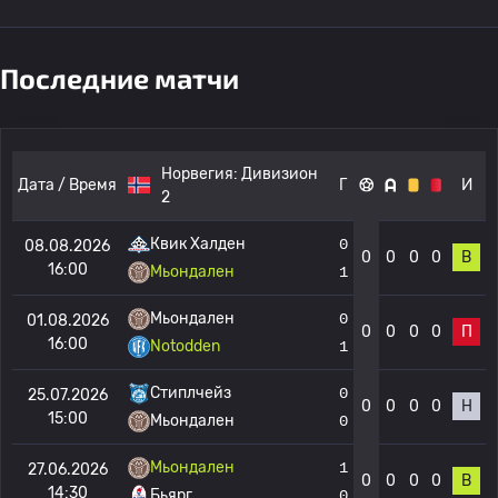
Последние матчи
Норвегия:
Дивизион
Дата / Время
Г
И
2
Квик Халден
0
08.08.2026
0
0
0
0
В
16:00
Мьондален
1
Мьондален
0
01.08.2026
0
0
0
0
П
16:00
Notodden
1
Стиплчейз
0
25.07.2026
0
0
0
0
Н
15:00
Мьондален
0
Мьондален
1
27.06.2026
0
0
0
0
В
14:30
Бьярг
0