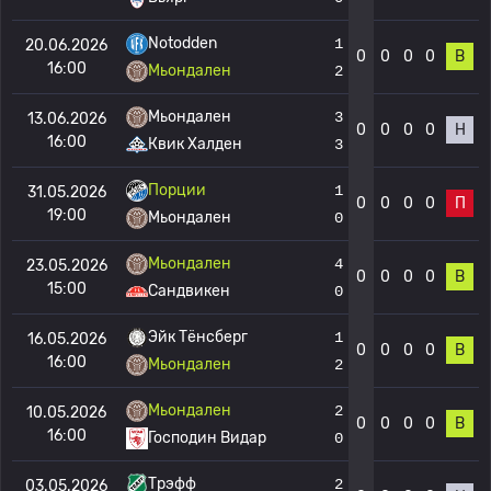
Notodden
1
20.06.2026
0
0
0
0
В
16:00
Мьондален
2
Мьондален
3
13.06.2026
0
0
0
0
Н
16:00
Квик Халден
3
Порции
1
31.05.2026
0
0
0
0
П
19:00
Мьондален
0
Мьондален
4
23.05.2026
0
0
0
0
В
15:00
Сандвикен
0
Эйк Тёнсберг
1
16.05.2026
0
0
0
0
В
16:00
Мьондален
2
Мьондален
2
10.05.2026
0
0
0
0
В
16:00
Господин Видар
0
Трэфф
2
03.05.2026