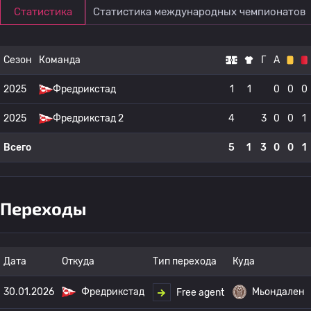
Статистика
Статистика международных чемпионатов
Сезон
Команда
Г
А
2025
Фредрикстад
1
1
0
0
0
2025
Фредрикстад 2
4
3
0
0
1
Всего
5
1
3
0
0
1
Переходы
Дата
Откуда
Тип перехода
Куда
30.01.2026
Фредрикстад
Мьондален
Free agent