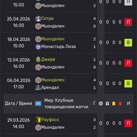
0
0
0
0
Н
15:00
Мьондален
2
Сотра
4
25.04.2026
0
0
0
0
П
16:00
Мьондален
0
Мьондален
2
18.04.2026
0
0
0
0
В
15:00
Монастырь Лиза
1
Джерв
1
12.04.2026
0
0
0
0
П
16:00
Мьондален
0
Мьондален
4
06.04.2026
0
0
0
0
В
17:00
Арендал
1
Мир:
Клубные
Дата / Время
Г
И
товарищеские матчи
Рауфосс
3
29.03.2026
0
0
0
0
П
14:00
Мьондален
2