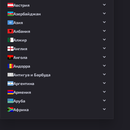
Австрия
Азербайджан
Азия
Албания
Алжир
Англия
Ангола
Андорра
Антигуа и Барбуда
Аргентина
Армения
Аруба
Африка