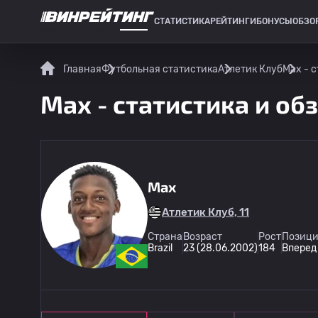
СТАТИСТИКА
РЕЙТИНГИ
БОНУСЫ
ОБЗО
СПОРТИВНАЯ СТАТИСТИКА
Главная
Футбольная статистика
Атлетик Клуб
Max - 
Max - статистика и об
Max
Атлетик Клуб, 11
Страна
Возраст
Рост
Позици
Brazil
23 (28.06.2002)
184
Вперед