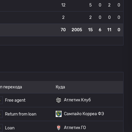
12
5
0
2
0
2
2
0
0
0
70
2005
15
6
11
0
п перехода
Куда
Атлетик Клуб
Free agent
Сампайо Корреа ФЭ
Return from loan
Атлетик ГО
Loan