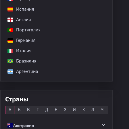
Испания
Англия
Португалия
Германия
Италия
Бразилия
Аргентина
Страны
Все
А
Б
В
Г
Д
Е
З
И
К
Л
М
Н
О
Австралия