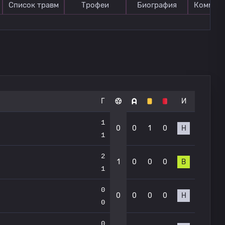
Список травм
Трофеи
Биография
Коммен
Г
И
1
0
0
1
0
Н
1
2
1
0
0
0
В
1
0
0
0
0
0
Н
0
0