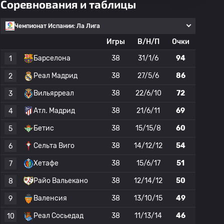
Соревнования и таблицы
Чемпионат Испании: Ла Лига
Игры
В/Н/П
Очки
Барселона
38
31/1/6
94
1
Реал Мадрид
38
27/5/6
86
2
Вильярреал
38
22/6/10
72
3
Атл. Мадрид
38
21/6/11
69
4
Бетис
38
15/15/8
60
5
Сельта Виго
38
14/12/12
54
6
Хетафе
38
15/6/17
51
7
Райо Вальекано
38
12/14/12
50
8
Валенсия
38
13/10/15
49
9
Реал Сосьедад
38
11/13/14
46
10