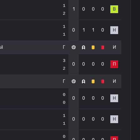
1
1
0
0
0
В
2
1
0
1
1
0
Н
1
il
Г
И
3
0
0
0
0
П
2
Г
И
0
0
0
0
0
Н
0
1
0
0
0
0
Н
1
0