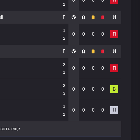
0
0
0
0
П
1
il
Г
И
1
0
0
0
0
П
2
Г
И
2
0
0
0
0
П
1
2
0
0
0
0
В
3
1
0
0
0
0
Н
1
зать ещё