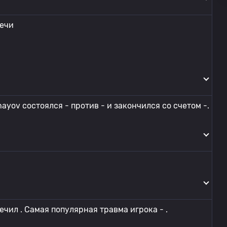
речи
ayov состоялся - против - и закончился со счетом -.
ечил . Самая популярная травма игрока - .