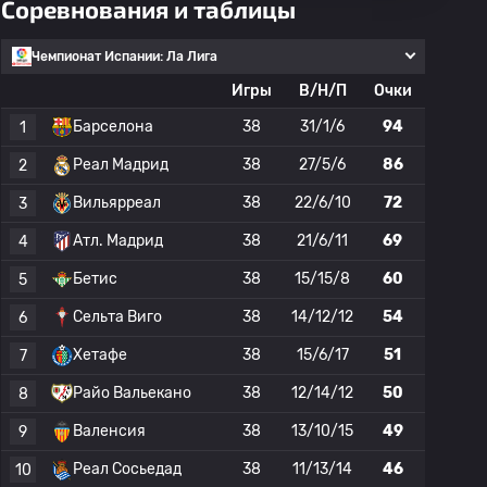
Соревнования и таблицы
Чемпионат Испании: Ла Лига
Игры
В/Н/П
Очки
Барселона
38
31/1/6
94
1
Реал Мадрид
38
27/5/6
86
2
Вильярреал
38
22/6/10
72
3
Атл. Мадрид
38
21/6/11
69
4
Бетис
38
15/15/8
60
5
Сельта Виго
38
14/12/12
54
6
Хетафе
38
15/6/17
51
7
Райо Вальекано
38
12/14/12
50
8
Валенсия
38
13/10/15
49
9
Реал Сосьедад
38
11/13/14
46
10