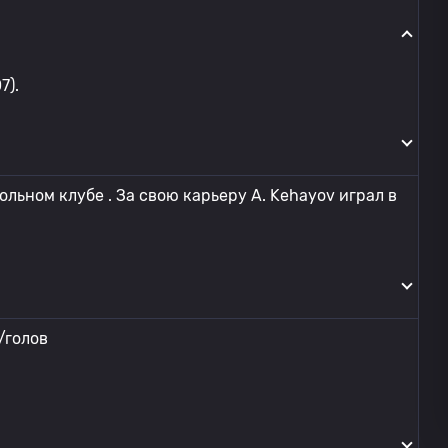
7).
льном клубе . За свою карьеру A. Kehayov играл в
/голов