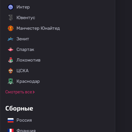
Интер
Ювентус
Манчестер Юнайтед
Зенит
Спартак
Локомотив
ЦСКА
Краснодар
Смотреть все
Сборные
Россия
Франция