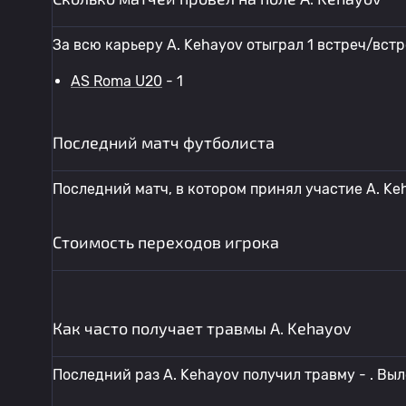
За всю карьеру A. Kehayov отыграл 1 встреч/вст
AS Roma U20
- 1
Последний матч футболиста
Последний матч, в котором принял участие A. Keh
Стоимость переходов игрока
Как часто получает травмы A. Kehayov
Последний раз A. Kehayov получил травму - . Выл