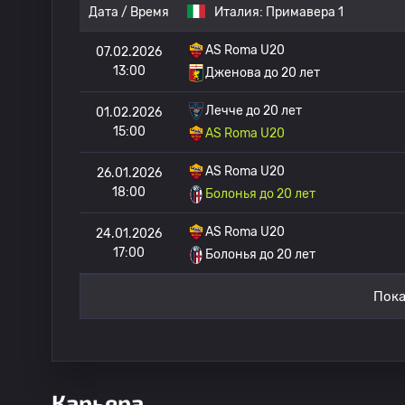
Дата / Время
Италия:
Примавера 1
AS Roma U20
07.02.2026
13:00
Дженова до 20 лет
Лечче до 20 лет
01.02.2026
15:00
AS Roma U20
AS Roma U20
26.01.2026
18:00
Болонья до 20 лет
AS Roma U20
24.01.2026
17:00
Болонья до 20 лет
Пока
Карьера