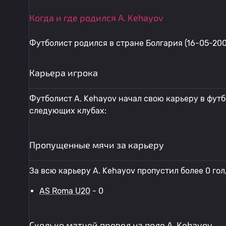
Когда и где родился A. Kehayov
Футболист родился в стране Болгария (16-05-200
Карьера игрока
Футболист A. Kehayov начал свою карьеру в футбо
следующих клубах:
Пропущенные мячи за карьеру
За всю карьеру A. Kehayov пропустил более 0 гол
AS Roma U20
- 0
Сколько матчей провел на поле A. Kehayov