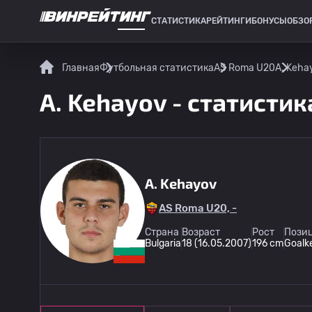
СТАТИСТИКА
РЕЙТИНГИ
БОНУСЫ
ОБЗО
СПОРТИВНАЯ СТАТИСТИКА
Главная
Футбольная статистика
AS Roma U20
A. Keha
A. Kehayov - статистик
A. Kehayov
AS Roma U20, -
Страна
Возраст
Рост
Позиц
Bulgaria
18 (16.05.2007)
196 cm
Goalk