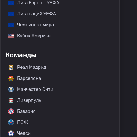
Лига Европы УЕФА
Лига наций УЕФА
Чемпионат мира
Кубок Америки
Команды
Реал Мадрид
Барселона
Манчестер Сити
Ливерпуль
Бавария
ПСЖ
Челси