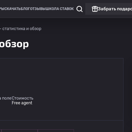
Забрать подар
РЫ
СКАЧАТЬ
БЛОГ
ОТЗЫВЫ
ШКОЛА СТАВОК
 - статистика и обзор
 обзор
Эрстедивизи: Нидерланды
Алмере Сити
14.08
а поле
Стоимость
21:00
Jong PSV
Free agent