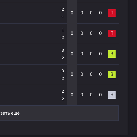
2
0
0
0
0
П
1
1
0
0
0
0
П
2
3
0
0
0
0
В
2
0
0
0
0
0
В
2
2
0
0
0
0
Н
2
зать ещё