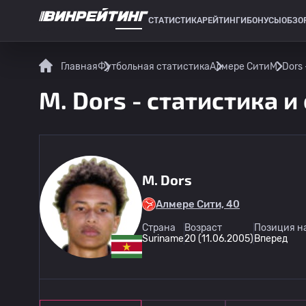
СТАТИСТИКА
РЕЙТИНГИ
БОНУСЫ
ОБЗО
СПОРТИВНАЯ СТАТИСТИКА
Главная
Футбольная статистика
Алмере Сити
M. Dors
M. Dors - статистика и
M. Dors
Алмере Сити, 40
Страна
Возраст
Позиция н
Suriname
20 (11.06.2005)
Вперед