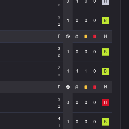
0
1
0
0
Н
2
3
1
0
0
0
В
1
Г
И
3
1
0
0
0
В
0
2
1
1
1
0
В
3
Г
И
3
0
0
0
0
П
1
4
1
0
0
0
В
1