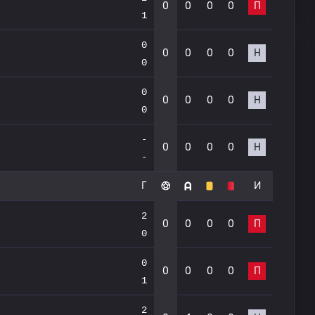
0
0
0
0
П
1
0
0
0
0
0
Н
0
0
0
0
0
0
Н
0
-
0
0
0
0
Н
-
Г
И
2
0
0
0
0
П
0
0
0
0
0
0
П
1
2