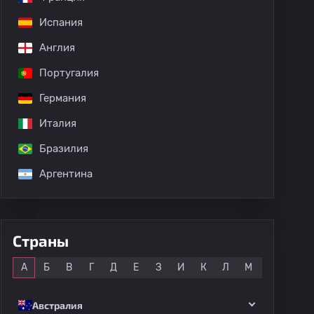
Испания
Англия
Португалия
Германия
Италия
Бразилия
Аргентина
Страны
Все
А
Б
В
Г
Д
Е
З
И
К
Л
М
Н
О
Австралия