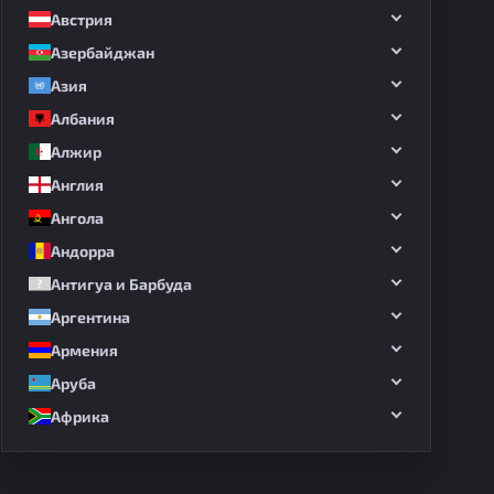
Австрия
Азербайджан
Азия
Албания
Алжир
Англия
Ангола
Андорра
Антигуа и Барбуда
Аргентина
Армения
Аруба
Африка