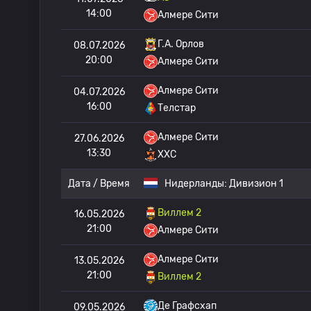
14:00
Алмере Сити
Г.А. Орлов
08.07.2026
20:00
Алмере Сити
Алмере Сити
04.07.2026
16:00
Телстар
Алмере Сити
27.06.2026
13:30
ХХС
Дата / Время
Нидерланды:
Дивизион 1
Виллем 2
16.05.2026
21:00
Алмере Сити
Алмере Сити
13.05.2026
21:00
Виллем 2
Де Графсхап
09.05.2026