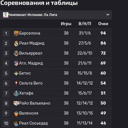
Соревнования и таблицы
Чемпионат Испании: Ла Лига
Игры
В/Н/П
Очки
Барселона
38
31/1/6
94
1
Реал Мадрид
38
27/5/6
86
2
Вильярреал
38
22/6/10
72
3
Атл. Мадрид
38
21/6/11
69
4
Бетис
38
15/15/8
60
5
Сельта Виго
38
14/12/12
54
6
Хетафе
38
15/6/17
51
7
Райо Вальекано
38
12/14/12
50
8
Валенсия
38
13/10/15
49
9
Реал Сосьедад
38
11/13/14
46
10