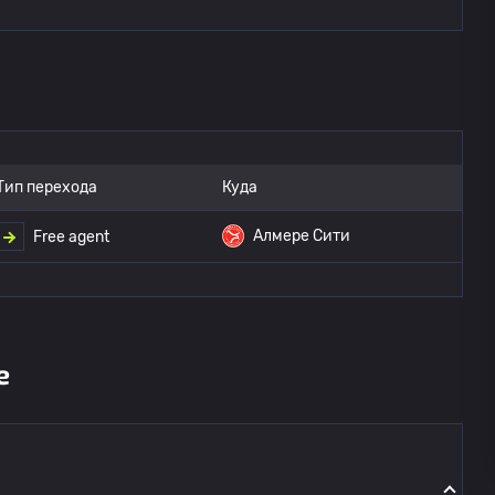
Тип перехода
Куда
Алмере Сити
Free agent
е