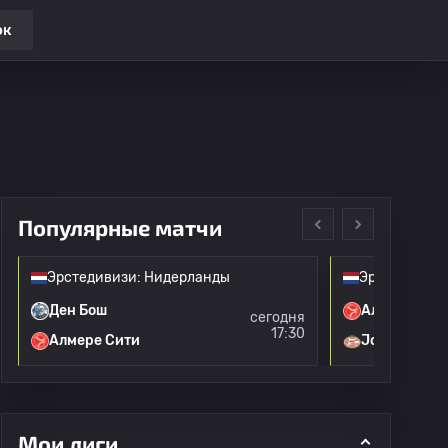
ок
Популярные матчи
Эрстедивизи: Нидерланды
Эрстедивизи
Ден Бош
Алмере Сит
сегодня
17:30
Алмере Сити
Jong PSV
Мои лиги