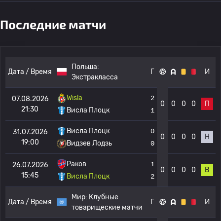
Последние матчи
Польша:
Дата / Время
Г
И
Экстракласса
Wisla
2
07.08.2026
0
0
0
0
П
21:30
Висла Плоцк
1
Висла Плоцк
0
31.07.2026
0
0
0
0
Н
19:00
Видзев Лодзь
0
Раков
1
26.07.2026
0
0
0
0
В
15:45
Висла Плоцк
2
Мир:
Клубные
Дата / Время
Г
И
товарищеские матчи