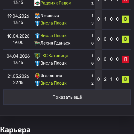
13:15
Радомяк Радом
1
Nieciecza
1
19.04.2026
0
1
0
0
В
13:15
Висла Плоцк
3
Висла Плоцк
1
10.04.2026
0
0
0
0
В
19:00
Лехия Гданьск
0
ГКС Катовице
1
04.04.2026
0
0
0
0
П
13:15
Висла Плоцк
0
Ягеллония
1
21.03.2026
0
2
1
0
В
22:15
Висла Плоцк
2
Показать ещё
Карьера