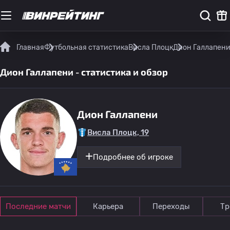
Главная
Футбольная статистика
Висла Плоцк
Дион Галлапени 
Дион Галлапени - статистика и обзор
Дион Галлапени
Висла Плоцк, 19
Подробнее об игроке
Последние матчи
Карьера
Переходы
Тр