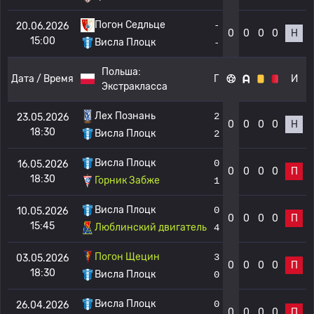
Погон Седльце
-
20.06.2026
0
0
0
0
Н
15:00
Висла Плоцк
-
Польша:
Дата / Время
Г
И
Экстракласса
Лех Познань
2
23.05.2026
0
0
0
0
Н
18:30
Висла Плоцк
2
Висла Плоцк
0
16.05.2026
0
0
0
0
П
18:30
Горник Забже
1
Висла Плоцк
0
10.05.2026
0
0
0
0
П
15:45
Люблинский двигатель
4
Погон Щецин
3
03.05.2026
0
0
0
0
П
18:30
Висла Плоцк
0
Висла Плоцк
0
26.04.2026
0
0
0
0
П