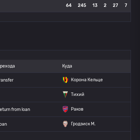
64
245
13
2
27
7
ерехода
Куда
Корона Кельце
ransfer
Тихий
Раков
eturn from loan
Гродзиск М.
oan