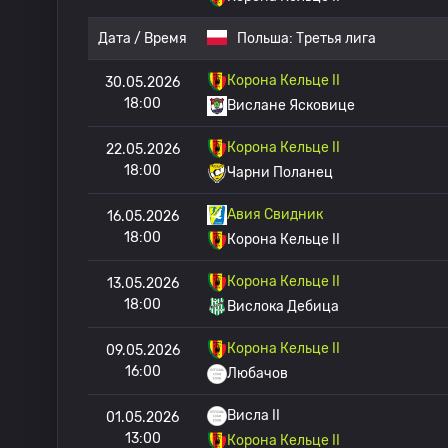
Дата / Время
Польша:
Третья лига
Корона Кельце II
30.05.2026
18:00
Вислане Ясковице
Корона Кельце II
22.05.2026
18:00
Чарни Поланец
Авия Свидник
16.05.2026
18:00
Корона Кельце II
Корона Кельце II
13.05.2026
18:00
Вислока Дебица
Корона Кельце II
09.05.2026
16:00
Любачов
Висла II
01.05.2026
13:00
Корона Кельце II