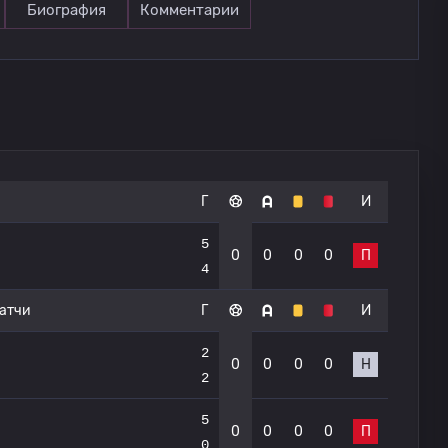
Биография
Комментарии
Г
И
5
0
0
0
0
П
4
атчи
Г
И
2
0
0
0
0
Н
2
5
0
0
0
0
П
0