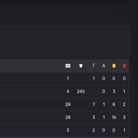
Г
А
1
1
0
0
0
4
245
0
3
1
28
7
1
8
2
28
3
1
16
3
3
2
0
0
1