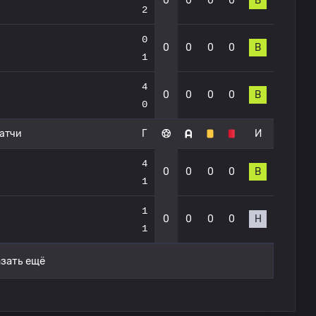
0
0
0
0
В
2
0
0
0
0
0
В
1
4
0
0
0
0
В
0
атчи
Г
И
4
0
0
0
0
В
1
1
0
0
0
0
Н
1
зать ещё