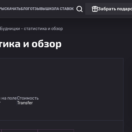
Забрать подар
РЫ
СКАЧАТЬ
БЛОГ
ОТЗЫВЫ
ШКОЛА СТАВОК
 Будницки - статистика и обзор
тика и обзор
 на поле
Стоимость
r
Transfer