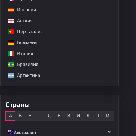
Испания
Англия
Португалия
Германия
Италия
Бразилия
Аргентина
Страны
Все
А
Б
В
Г
Д
Е
З
И
К
Л
М
Н
О
Австралия