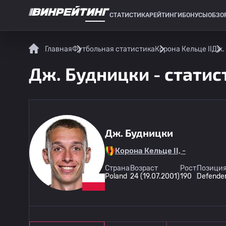
СТАТИСТИКА
РЕЙТИНГИ
БОНУСЫ
ОБЗО
СПОРТИВНАЯ СТАТИСТИКА
Главная
Футбольная статистика
Корона Кельце II
Дж.
Дж. Будницки - статис
Дж. Будницки
Корона Кельце II, -
Страна
Возраст
Рост
Позиция
Poland
24 (19.07.2001)
190
Defende