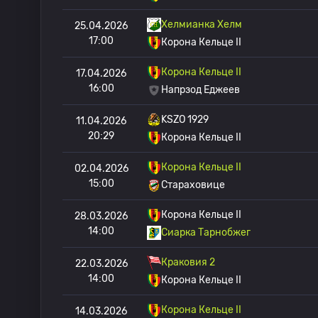
Хелмианка Хелм
25.04.2026
17:00
Корона Кельце II
Корона Кельце II
17.04.2026
16:00
Напрзод Еджеев
KSZO 1929
11.04.2026
20:29
Корона Кельце II
Корона Кельце II
02.04.2026
15:00
Стараховице
Корона Кельце II
28.03.2026
14:00
Сиарка Тарнобжег
Краковия 2
22.03.2026
14:00
Корона Кельце II
Корона Кельце II
14.03.2026