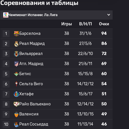
Соревнования и таблицы
Чемпионат Испании: Ла Лига
Игры
В/Н/П
Очки
Барселона
38
31/1/6
94
1
Реал Мадрид
38
27/5/6
86
2
Вильярреал
38
22/6/10
72
3
Атл. Мадрид
38
21/6/11
69
4
Бетис
38
15/15/8
60
5
Сельта Виго
38
14/12/12
54
6
Хетафе
38
15/6/17
51
7
Райо Вальекано
38
12/14/12
50
8
Валенсия
38
13/10/15
49
9
Реал Сосьедад
38
11/13/14
46
10