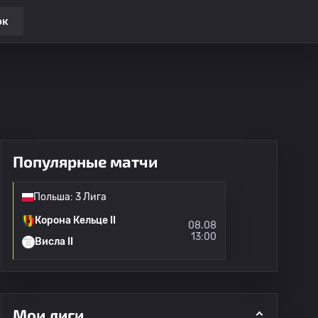
ок
Популярные матчи
Польша: 3 Лига
Корона Кельце II
08.08
13:00
Висла II
Мои лиги