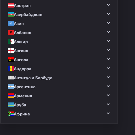
Австрия
Азербайджан
Азия
Албания
Алжир
Англия
Ангола
Андорра
Антигуа и Барбуда
Аргентина
Армения
Аруба
Африка