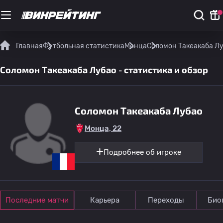
Главная
Футбольная статистика
Монца
Соломон Такеакаба Лу
Соломон Такеакаба Лубао - статистика и обзор
Соломон Такеакаба Лубао
Монца, 22
Подробнее об игроке
Последние матчи
Карьера
Переходы
Био