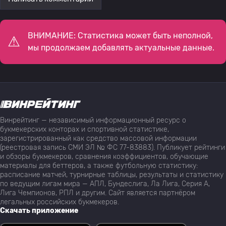
ВНИМАНИЕ: Статистика может быть неполной,
мы продолжаем добавлять актуальные данные.
Винрейтинг — независимый информационный ресурс о
букмекерских конторах и спортивной статистике,
зарегистрированный как средство массовой информации
(реестровая запись СМИ ЭЛ № ФС 77-83883). Публикует рейтинги
и обзоры букмекеров, сравнения коэффициентов, обучающие
материалы для беттеров, а также футбольную статистику:
расписание матчей, турнирные таблицы, результаты и статистику
по ведущим лигам мира — АПЛ, Бундеслига, Ла Лига, Серия А,
Лига Чемпионов, РПЛ и другим. Сайт является партнёром
легальных российских букмекеров.
Скачать приложение