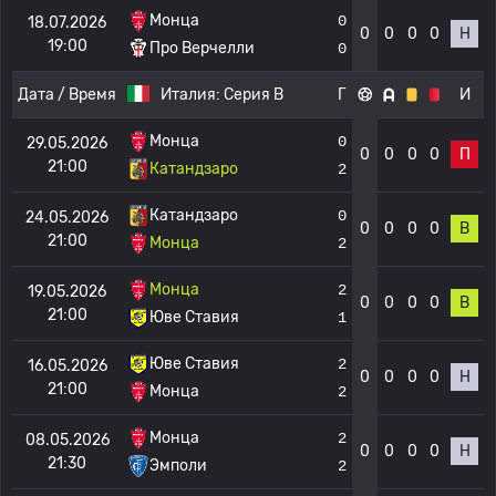
Монца
0
18.07.2026
0
0
0
0
Н
19:00
Про Верчелли
0
Дата / Время
Италия:
Серия B
Г
И
Монца
0
29.05.2026
0
0
0
0
П
21:00
Катандзаро
2
Катандзаро
0
24.05.2026
0
0
0
0
В
21:00
Монца
2
Монца
2
19.05.2026
0
0
0
0
В
21:00
Юве Ставия
1
Юве Ставия
2
16.05.2026
0
0
0
0
Н
21:00
Монца
2
Монца
2
08.05.2026
0
0
0
0
Н
21:30
Эмполи
2