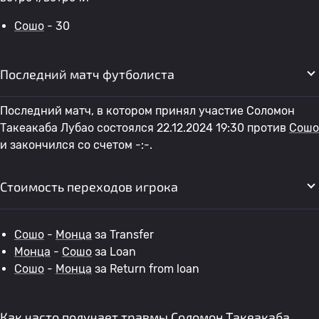
Сошо
- 30
Последний матч футболиста
Последний матч, в котором принял участие Соломон
Такеакаба Лубао состоялся 22.12.2024 19:30 против
Сошо
и закончился со счетом -:-.
Стоимость переходов игрока
Сошо
-
Монца
за Transfer
Монца
-
Сошо
за Loan
Сошо
-
Монца
за Return from loan
Как часто получает травмы Соломон Такеакаба