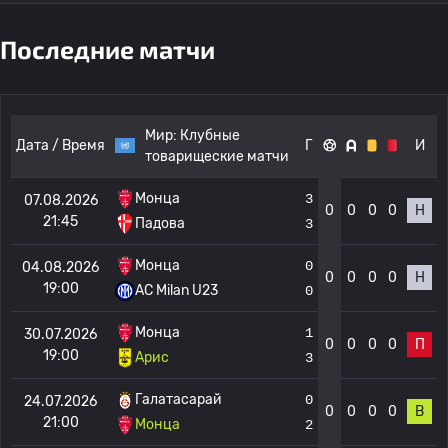
Последние матчи
Мир:
Клубные
Дата / Время
Г
И
товарищеские матчи
Монца
3
07.08.2026
0
0
0
0
Н
21:45
Падова
3
Монца
0
04.08.2026
0
0
0
0
Н
19:00
AC Milan U23
0
Монца
1
30.07.2026
0
0
0
0
П
19:00
Арис
3
Галатасарай
0
24.07.2026
0
0
0
0
В
21:00
Монца
2