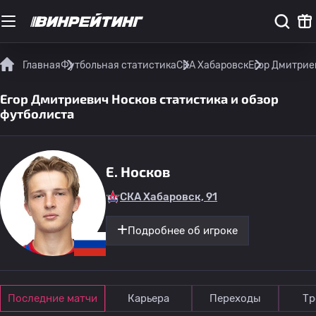
Главная
Футбольная статистика
СКА Хабаровск
Егор Дмитрие
Егор Дмитриевич Носков статистика и обзор
футболиста
E. Носков
СКА Хабаровск, 91
Подробнее об игроке
Последние матчи
Карьера
Переходы
Тр