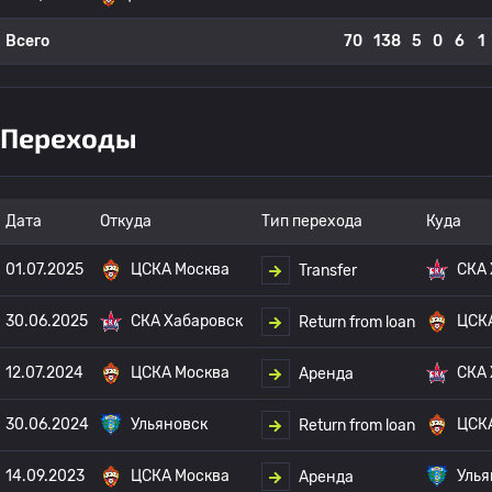
Всего
70
138
5
0
6
1
Переходы
Дата
Откуда
Тип перехода
Куда
01.07.2025
ЦСКА Москва
СКА 
Transfer
30.06.2025
СКА Хабаровск
ЦСК
Return from loan
12.07.2024
ЦСКА Москва
СКА 
Аренда
30.06.2024
Ульяновск
ЦСК
Return from loan
14.09.2023
ЦСКА Москва
Улья
Аренда