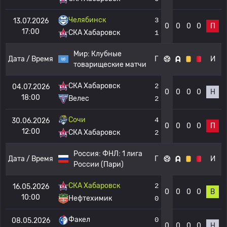
Челябинск
3
13.07.2026
0
0
0
0
П
17:00
СКА Хабаровск
1
Мир:
Клубные
Дата / Время
Г
И
товарищеские матчи
СКА Хабаровск
2
04.07.2026
0
0
0
0
Н
18:00
Велес
2
Сочи
4
30.06.2026
0
0
0
0
П
12:00
СКА Хабаровск
2
Россия:
ФНЛ: 1 лига
Дата / Время
Г
И
России (Пари)
СКА Хабаровск
2
16.05.2026
0
0
0
0
В
10:00
Нефтехимик
0
Факел
0
08.05.2026
0
0
0
0
Н