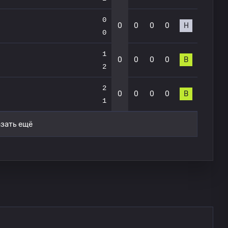
0
0
0
0
0
Н
0
1
0
0
0
0
В
2
2
0
0
0
0
В
1
зать ещё