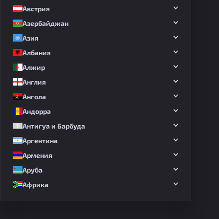
Австрия
Азербайджан
Азия
Албания
Алжир
Англия
Ангола
Андорра
Антигуа и Барбуда
Аргентина
Армения
Аруба
Африка