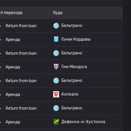
ип перехода
Куда
Бельграно
Return from loan
Гонки Кордовы
Аренда
Бельграно
Return from loan
Гим Мендоса
Аренда
Бельграно
Return from loan
Копиапо
Аренда
Бельграно
Return from loan
Дефенса-и-Хустисиа
Аренда