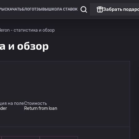
Забрать подар
РЫ
СКАЧАТЬ
БЛОГ
ОТЗЫВЫ
ШКОЛА СТАВОК
deron - статистика и обзор
ка и обзор
ция на поле
Стоимость
der
Return from loan