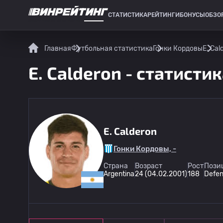
СТАТИСТИКА
РЕЙТИНГИ
БОНУСЫ
ОБЗО
СПОРТИВНАЯ СТАТИСТИКА
Главная
Футбольная статистика
Гонки Кордовы
E. Cal
E. Calderon - статисти
E. Calderon
Гонки Кордовы, -
Страна
Возраст
Рост
Пози
Argentina
24 (04.02.2001)
188
Defen