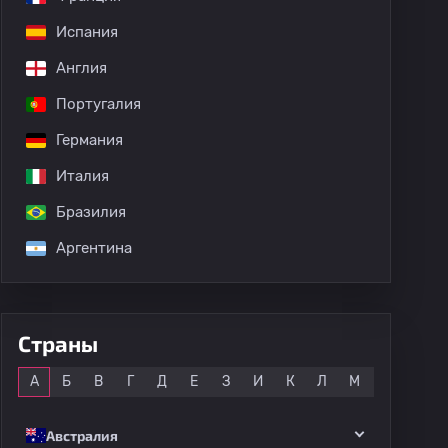
Испания
Англия
Португалия
Германия
Италия
Бразилия
Аргентина
Страны
Все
А
Б
В
Г
Д
Е
З
И
К
Л
М
Н
О
Австралия