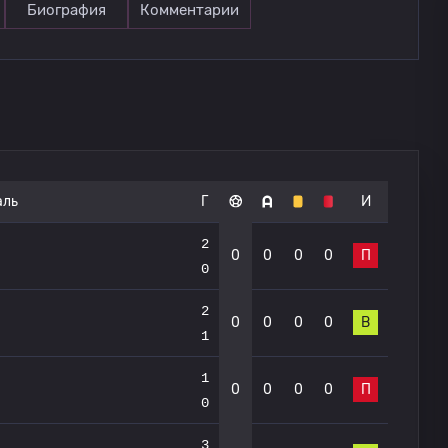
Биография
Комментарии
аль
Г
И
2
0
0
0
0
П
0
2
0
0
0
0
В
1
1
0
0
0
0
П
0
3