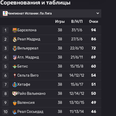
Соревнования и таблицы
Чемпионат Испании: Ла Лига
Игры
В/Н/П
Очки
Барселона
38
31/1/6
94
1
Реал Мадрид
38
27/5/6
86
2
Вильярреал
38
22/6/10
72
3
Атл. Мадрид
38
21/6/11
69
4
Бетис
38
15/15/8
60
5
Сельта Виго
38
14/12/12
54
6
Хетафе
38
15/6/17
51
7
Райо Вальекано
38
12/14/12
50
8
Валенсия
38
13/10/15
49
9
Реал Сосьедад
38
11/13/14
46
10