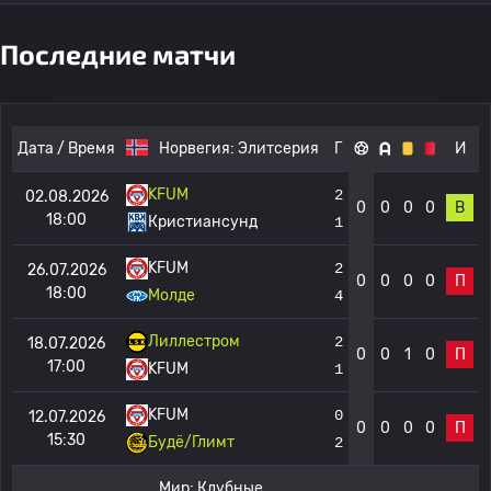
Последние матчи
Дата / Время
Норвегия:
Элитсерия
Г
И
KFUM
2
02.08.2026
0
0
0
0
В
18:00
Кристиансунд
1
KFUM
2
26.07.2026
0
0
0
0
П
18:00
Молде
4
Лиллестром
2
18.07.2026
0
0
1
0
П
17:00
KFUM
1
KFUM
0
12.07.2026
0
0
0
0
П
15:30
Будё/Глимт
2
Мир:
Клубные