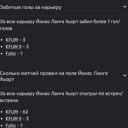
Забитые голы за карьеру
За всю карьеру Йонас Ланге Хьорт забил более 7 гол/
голов
KFUM
- 3
KFUM II
- 3
Follo
- 1
Сколько матчей провел на поле Йонас Ланге
Хьорт
За всю карьеру Йонас Ланге Хьорт отыграл 66 встреч/
встречи
KFUM
- 62
KFUM II
- 3
Follo
- 1