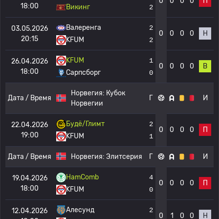
0
0
0
0
П
18:00
Викинг
2
Валеренга
2
03.05.2026
0
0
0
0
Н
20:15
KFUM
2
KFUM
1
26.04.2026
0
0
0
0
В
18:00
Сарпсборг
0
Норвегия:
Кубок
Дата / Время
Г
И
Норвегии
Будё/Глимт
2
22.04.2026
0
0
0
0
П
19:00
KFUM
1
Дата / Время
Норвегия:
Элитсерия
Г
И
HamComb
4
19.04.2026
0
0
0
0
П
18:00
KFUM
0
Алесунд
2
12.04.2026
0
1
0
0
Н