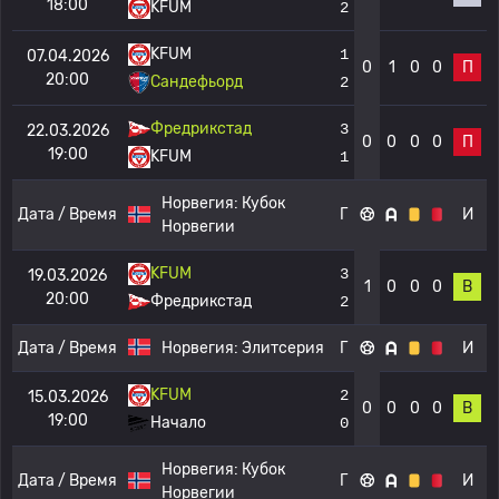
18:00
KFUM
2
KFUM
1
07.04.2026
0
1
0
0
П
20:00
Сандефьорд
2
Фредрикстад
3
22.03.2026
0
0
0
0
П
19:00
KFUM
1
Норвегия:
Кубок
Дата / Время
Г
И
Норвегии
KFUM
3
19.03.2026
1
0
0
0
В
20:00
Фредрикстад
2
Дата / Время
Норвегия:
Элитсерия
Г
И
KFUM
2
15.03.2026
0
0
0
0
В
19:00
Начало
0
Норвегия:
Кубок
Дата / Время
Г
И
Норвегии