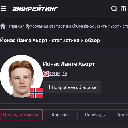
Главная
Футбольная статистика
KFUM
Йонас Ланге Хьорт - ст
Йонас Ланге Хьорт - статистика и обзор
Йонас Ланге Хьорт
KFUM, 16
Подробнее об игроке
Последние матчи
Карьера
Переходы
Спис