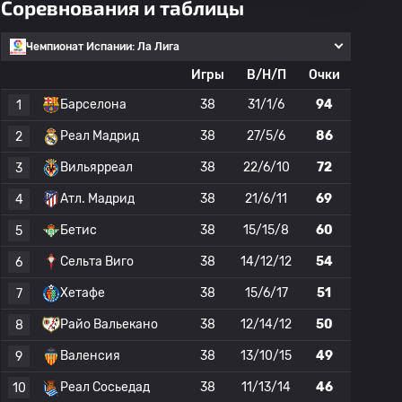
Соревнования и таблицы
Чемпионат Испании: Ла Лига
Игры
В/Н/П
Очки
Барселона
38
31/1/6
94
1
Реал Мадрид
38
27/5/6
86
2
Вильярреал
38
22/6/10
72
3
Атл. Мадрид
38
21/6/11
69
4
Бетис
38
15/15/8
60
5
Сельта Виго
38
14/12/12
54
6
Хетафе
38
15/6/17
51
7
Райо Вальекано
38
12/14/12
50
8
Валенсия
38
13/10/15
49
9
Реал Сосьедад
38
11/13/14
46
10