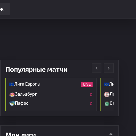
ок
Популярные матчи
Лига Европы
Лига Европы
LIVE
Зальцбург
Линкольн Р
0
Пафос
Омония
0
Мои лиги