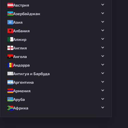
Австрия
Азербайджан
Азия
Албания
Алжир
Англия
Ангола
Андорра
Антигуа и Барбуда
Аргентина
Армения
Аруба
Африка