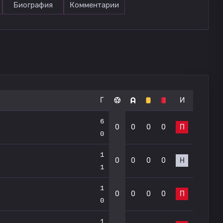
Биография
Комментарии
Г
И
6
0
0
0
0
П
0
1
0
0
0
0
Н
1
1
0
0
0
0
П
0
1