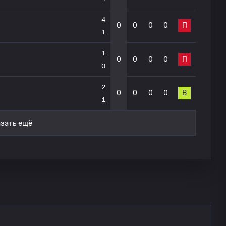
4
0
0
0
0
П
1
1
0
0
0
0
П
0
2
0
0
0
0
В
1
зать ещё