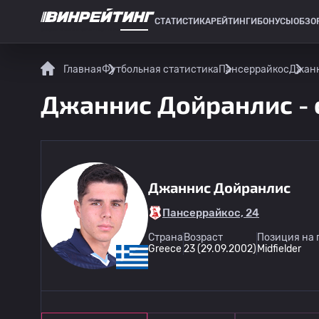
СТАТИСТИКА
РЕЙТИНГИ
БОНУСЫ
ОБЗО
СПОРТИВНАЯ СТАТИСТИКА
Главная
Футбольная статистика
Пансеррайкос
Джанн
Джаннис Дойранлис - 
Джаннис Дойранлис
Пансеррайкос, 24
Страна
Возраст
Позиция на 
Greece
23 (29.09.2002)
Midfielder