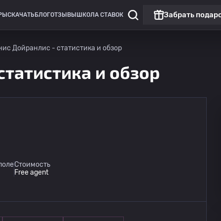
Забрать подар
РЫ
СКАЧАТЬ
БЛОГ
ОТЗЫВЫ
ШКОЛА СТАВОК
ис Дойранлис - статистика и обзор
статистика и обзор
Лига Европы
LIVE
Лех Познань
0
поле
Стоимость
Клаксвик
0
Free agent