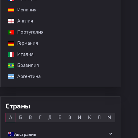
Испания
Англия
Португалия
Германия
Италия
Бразилия
Аргентина
Страны
Все
А
Б
В
Г
Д
Е
З
И
К
Л
М
Н
О
Австралия