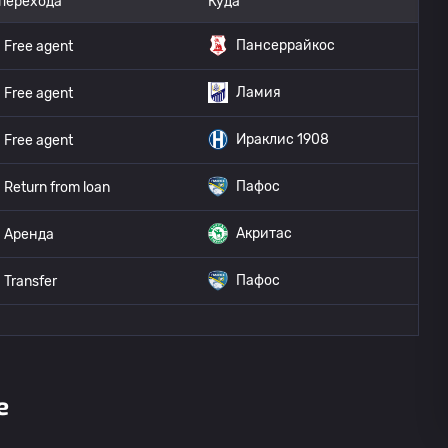
 перехода
Куда
Пансеррайкос
Free agent
Ламия
Free agent
Ираклис 1908
Free agent
Пафос
Return from loan
Акритас
Аренда
Пафос
Transfer
е