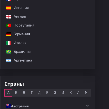
Испания
дных матчей
Англия
Португалия
Германия
Италия
Бразилия
Аргентина
Страны
Все
А
Б
В
Г
Д
Е
З
И
К
Л
М
Н
О
Австралия