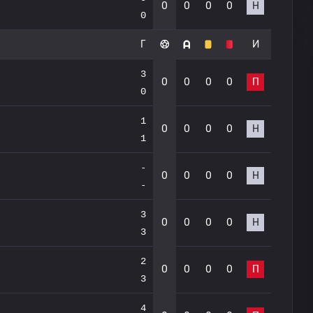
0
0
0
0
Н
0
Г
И
3
0
0
0
0
П
0
1
0
0
0
0
Н
1
-
0
0
0
0
Н
-
3
0
0
0
0
Н
3
2
0
0
0
0
П
3
4