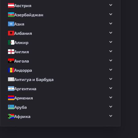
Австрия
Азербайджан
Азия
Албания
Алжир
Англия
Ангола
Андорра
Антигуа и Барбуда
Аргентина
Армения
Аруба
Африка