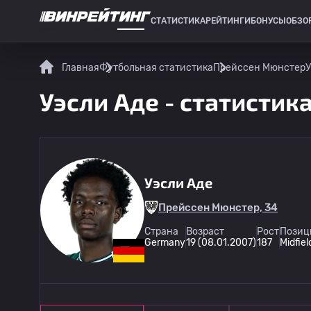
СТАТИСТИКА
РЕЙТИНГИ
БОНУСЫ
ОБЗО
СПОРТИВНАЯ СТАТИСТИКА
Главная
Футбольная статистика
Прейссен Мюнстер
У
Уэсли Аде - статистика
Уэсли Аде
Прейссен Мюнстер, 34
Страна
Возраст
Рост
Позиц
Germany
19 (08.01.2007)
187
Midfiel