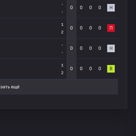
-
0
0
0
0
Н
-
1
0
0
0
0
П
2
-
0
0
0
0
Н
-
1
0
0
0
0
В
2
зать ещё