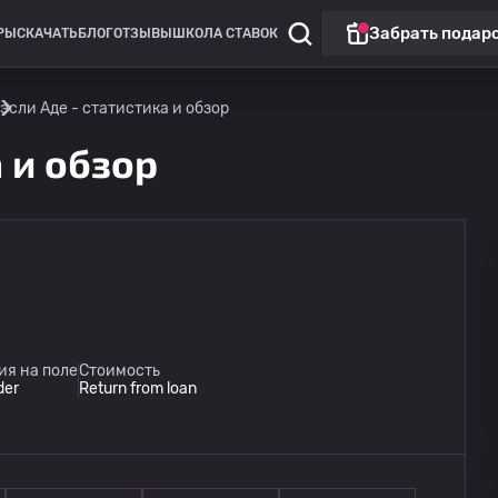
Забрать подар
РЫ
СКАЧАТЬ
БЛОГ
ОТЗЫВЫ
ШКОЛА СТАВОК
эсли Аде - статистика и обзор
 и обзор
ия на поле
Стоимость
der
Return from loan