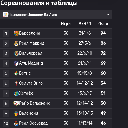
Соревнования и таблицы
Чемпионат Испании: Ла Лига
Игры
В/Н/П
Очки
Барселона
38
31/1/6
94
1
Реал Мадрид
38
27/5/6
86
2
Вильярреал
38
22/6/10
72
3
Атл. Мадрид
38
21/6/11
69
4
Бетис
38
15/15/8
60
5
Сельта Виго
38
14/12/12
54
6
Хетафе
38
15/6/17
51
7
Райо Вальекано
38
12/14/12
50
8
Валенсия
38
13/10/15
49
9
Реал Сосьедад
38
11/13/14
46
10