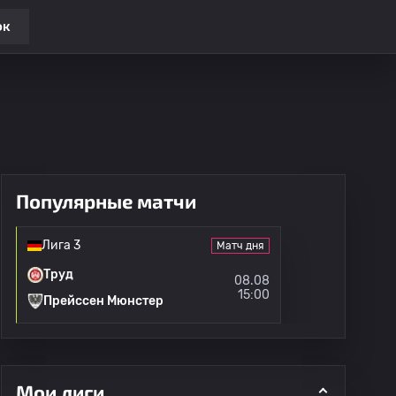
ок
Популярные матчи
Лига 3
Матч дня
Труд
08.08
15:00
Прейссен Мюнстер
Мои лиги