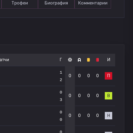
Трофеи
Биография
Комментарии
атчи
Г
И
1
0
0
0
0
П
2
0
0
0
0
0
В
3
0
0
0
0
0
Н
0
0