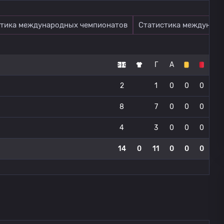
тика международных чемпионатов
Статистика междунаро
Г
А
2
1
0
0
0
8
7
0
0
0
4
3
0
0
0
14
0
11
0
0
0