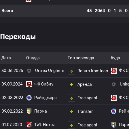
Всего
43
2064
0
1
5
0
Переходы
Дата
Откуда
Тип перехода
Куда
30.06.2025
Unirea Ungheni
ФК С
Return from loan
09.09.2024
ФК Сибиу
Unir
Аренда
02.08.2023
Рейнджерс
ФК С
Free agent
09.02.2022
Парма
Рейн
Transfer
01.07.2020
TWL Elektra
Пар
Free agent