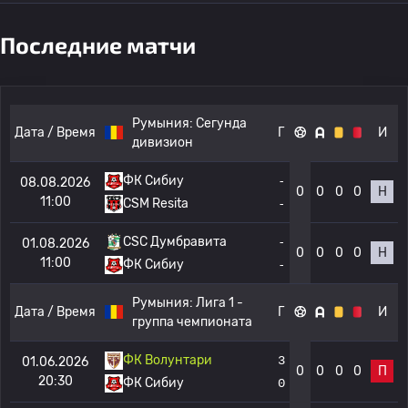
Последние матчи
Румыния:
Сегунда
Дата / Время
Г
И
дивизион
ФК Сибиу
-
08.08.2026
0
0
0
0
Н
11:00
CSM Resita
-
CSC Думбравита
-
01.08.2026
0
0
0
0
Н
11:00
ФК Сибиу
-
Румыния:
Лига 1 -
Дата / Время
Г
И
группа чемпионата
ФК Волунтари
3
01.06.2026
0
0
0
0
П
20:30
ФК Сибиу
0