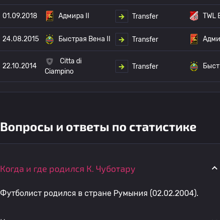
01.09.2018
Адмира II
TWL E
Transfer
24.08.2015
Быстрая Вена II
Адмир
Transfer
Citta di
22.10.2014
Быст
Transfer
Ciampino
Вопросы и ответы по статистике
Когда и где родился К. Чуботару
Футболист родился в стране Румыния (02.02.2004).