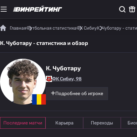
Главная
Футбольная статистика
ФК Сибиу
К. Чуботару - стат
К. Чуботару - статистика и обзор
К. Чуботару
ФК Сибиу, 98
Подробнее об игроке
Последние матчи
Карьера
Переходы
Био