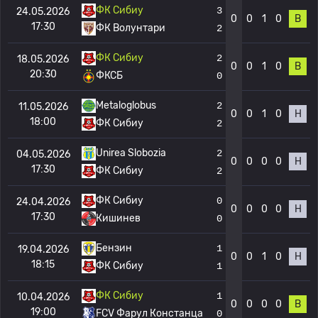
ФК Сибиу
3
24.05.2026
0
0
1
0
В
17:30
ФК Волунтари
2
ФК Сибиу
2
18.05.2026
0
0
1
0
В
20:30
ФКСБ
0
Metaloglobus
2
11.05.2026
0
0
1
0
Н
18:00
ФК Сибиу
2
Unirea Slobozia
2
04.05.2026
0
0
0
0
Н
17:30
ФК Сибиу
2
ФК Сибиу
0
24.04.2026
0
0
0
0
Н
17:30
Кишинев
0
Бензин
1
19.04.2026
0
0
1
0
Н
18:15
ФК Сибиу
1
ФК Сибиу
1
10.04.2026
0
0
0
0
В
19:00
FCV Фарул Констанца
0