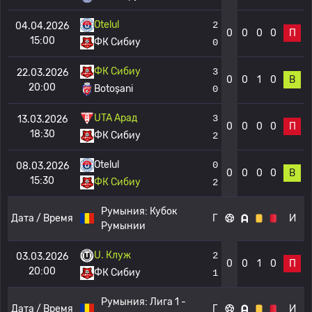
Otelul
2
04.04.2026
0
0
0
0
П
15:00
ФК Сибиу
0
ФК Сибиу
3
22.03.2026
0
0
1
0
В
20:00
Botoșani
0
UTA Арад
3
13.03.2026
0
0
0
0
П
18:30
ФК Сибиу
2
Otelul
0
08.03.2026
0
0
0
0
В
15:30
ФК Сибиу
2
Румыния:
Кубок
Дата / Время
Г
И
Румынии
U. Клуж
2
03.03.2026
0
0
1
0
П
20:00
ФК Сибиу
1
Румыния:
Лига 1 -
Дата / Время
Г
И