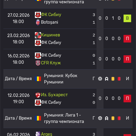
группа чемпионата
ФК Сибиу
3
27.02.2026
0
0
1
0
В
18:00
Botoșani
1
Кишинев
2
23.02.2026
0
0
0
0
П
18:00
ФК Сибиу
1
ФК Сибиу
0
16.02.2026
0
0
0
0
П
18:00
CFR Клуж
1
Румыния:
Кубок
Дата / Время
Г
И
Румынии
Из. Бухарест
2
12.02.2026
0
0
0
0
П
19:00
ФК Сибиу
0
Румыния:
Лига 1 -
Дата / Время
Г
И
группа чемпионата
Argeș
3
06.02.2026