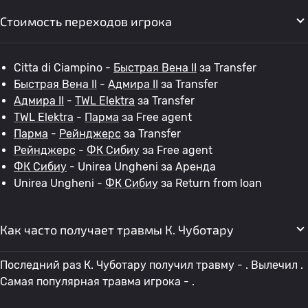
Стоимость переходов игрока
Citta di Ciampino -
Быстрая Вена II
за Transfer
Быстрая Вена II
-
Адмира II
за Transfer
Адмира II
-
TWL Elektra
за Transfer
TWL Elektra
-
Парма
за Free agent
Парма
-
Рейнджерс
за Transfer
Рейнджерс
-
ФК Сибиу
за Free agent
ФК Сибиу
- Unirea Ungheni за Аренда
Unirea Ungheni -
ФК Сибиу
за Return from loan
Как часто получает травмы К. Чуботару
Последний раз К. Чуботару получил травму - . Вылечил .
Самая популярная травма игрока - .