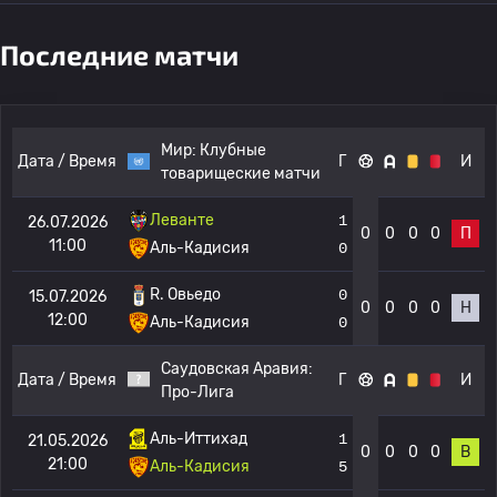
Последние матчи
Мир:
Клубные
Дата / Время
Г
И
товарищеские матчи
Леванте
1
26.07.2026
0
0
0
0
П
11:00
Аль-Кадисия
0
R. Овьедо
0
15.07.2026
0
0
0
0
Н
12:00
Аль-Кадисия
0
Саудовская Аравия:
Дата / Время
Г
И
Про-Лига
Аль-Иттихад
1
21.05.2026
0
0
0
0
В
21:00
Аль-Кадисия
5