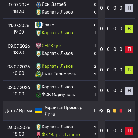
Лок. Загреб
0
17.07.2026
0
0
0
0
Н
18:30
Карпаты Львов
0
Браво
0
11.07.2026
0
0
0
0
В
19:30
Карпаты Львов
1
CFR Клуж
1
09.07.2026
0
0
0
0
П
18:30
Карпаты Львов
0
Карпаты Львов
2
03.07.2026
0
0
0
0
В
10:00
Ныва Тернополь
1
Карпаты Львов
1
02.07.2026
0
0
0
0
Н
10:00
ФСК Мариуполь
1
Украина:
Премьер
Дата / Время
Г
И
Лига
Карпаты Львов
1
23.05.2026
0
0
0
0
П
18:00
ФК "Заря" Луганск
2