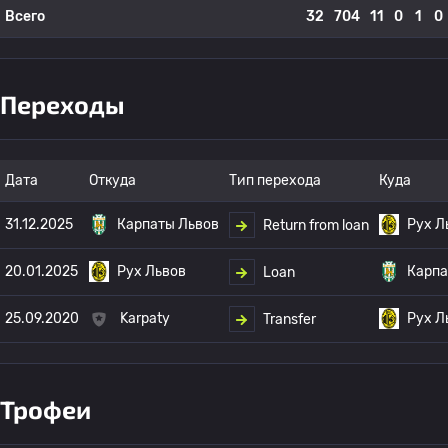
Всего
32
704
11
0
1
0
Переходы
Дата
Откуда
Тип перехода
Куда
31.12.2025
Карпаты Львов
Рух Л
Return from loan
20.01.2025
Рух Львов
Карпа
Loan
25.09.2020
Karpaty
Рух Л
Transfer
Трофеи