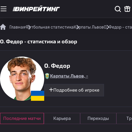
Главная
Футбольная статистика
Карпаты Львов
O. Федор - ст
O. Федор - статистика и обзор
O. Федор
Карпаты Львов, -
Подробнее об игроке
Последние матчи
Карьера
Переходы
Тр