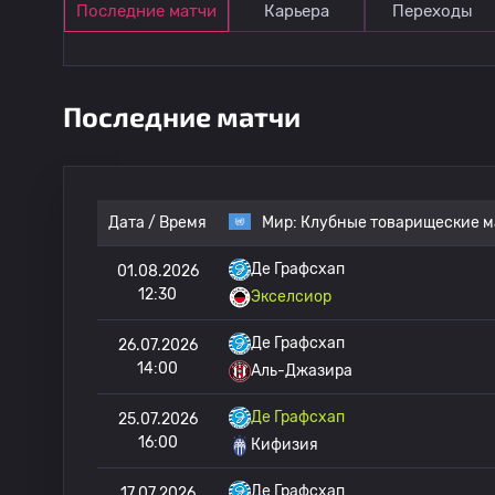
Последние матчи
Карьера
Переходы
Последние матчи
Дата / Время
Мир:
Клубные товарищеские м
Де Графсхап
01.08.2026
12:30
Экселсиор
Де Графсхап
26.07.2026
14:00
Аль-Джазира
Де Графсхап
25.07.2026
16:00
Кифизия
Де Графсхап
17.07.2026