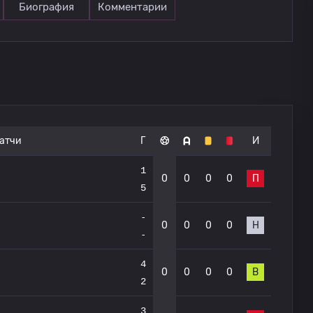
Биография
Комментарии
атчи
Г
И
1
0
0
0
0
П
5
-
0
0
0
0
Н
-
4
0
0
0
0
В
2
3