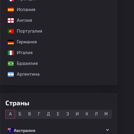
Испания
Англия
Португалия
Германия
Италия
Бразилия
Аргентина
Страны
Все
А
Б
В
Г
Д
Е
З
И
К
Л
М
Н
О
Австралия