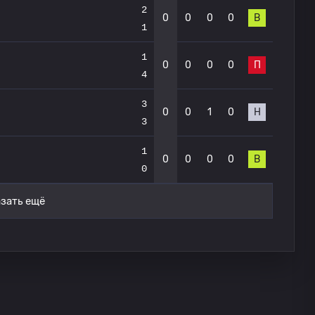
2
0
0
0
0
В
1
1
0
0
0
0
П
4
3
0
0
1
0
Н
3
1
0
0
0
0
В
0
зать ещё