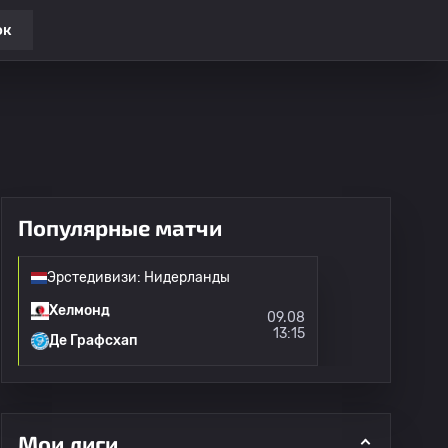
ок
Популярные матчи
Эрстедивизи: Нидерланды
Хелмонд
09.08
13:15
Де Графсхап
Мои лиги