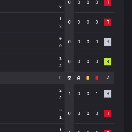
0
0
0
0
П
6
1
0
0
0
0
П
2
0
0
0
0
0
Н
0
1
0
0
0
0
В
2
Г
И
2
1
0
0
1
Н
2
3
0
0
0
0
П
1
1