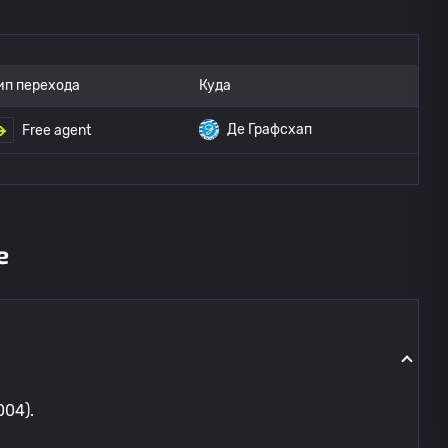
ип перехода
Куда
Де Графсхап
Free agent
е
004).