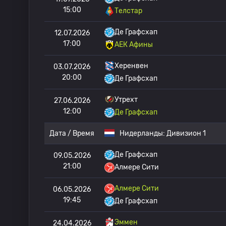
15:00
Телстар
Де Графсхап
12.07.2026
17:00
АЕК Афины
Херенвен
03.07.2026
20:00
Де Графсхап
Утрехт
27.06.2026
12:00
Де Графсхап
Дата / Время
Нидерланды:
Дивизион 1
Де Графсхап
09.05.2026
21:00
Алмере Сити
Алмере Сити
06.05.2026
19:45
Де Графсхап
Эммен
24.04.2026