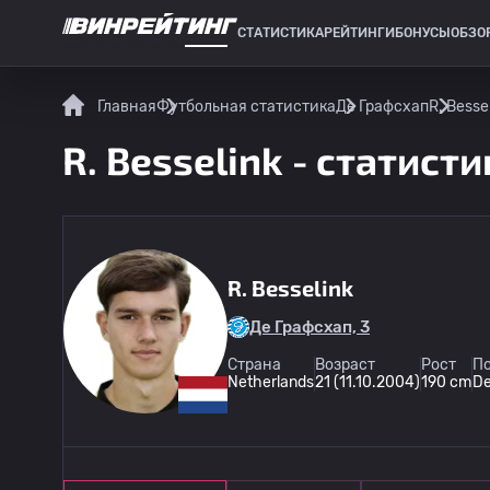
СТАТИСТИКА
РЕЙТИНГИ
БОНУСЫ
ОБЗО
СПОРТИВНАЯ СТАТИСТИКА
Главная
Футбольная статистика
Де Графсхап
R. Besse
R. Besselink - статист
R. Besselink
Де Графсхап, 3
Страна
Возраст
Рост
По
Netherlands
21 (11.10.2004)
190 cm
De