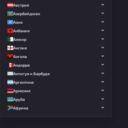
Австрия
Азербайджан
Азия
Албания
Алжир
Англия
Ангола
Андорра
Антигуа и Барбуда
Аргентина
Армения
Аруба
Африка