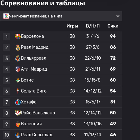
Соревнования и таблицы
Чемпионат Испании: Ла Лига
Игры
В/Н/П
Очки
Барселона
38
31/1/6
94
1
Реал Мадрид
38
27/5/6
86
2
Вильярреал
38
22/6/10
72
3
Атл. Мадрид
38
21/6/11
69
4
Бетис
38
15/15/8
60
5
Сельта Виго
38
14/12/12
54
6
Хетафе
38
15/6/17
51
7
Райо Вальекано
38
12/14/12
50
8
Валенсия
38
13/10/15
49
9
Реал Сосьедад
38
11/13/14
46
10