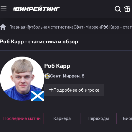
Главная
Футбольная статистика
Сент-Миррен
Роб Карр - ста
Роб Карр - статистика и обзор
Роб Карр
Сент-Миррен, 8
Подробнее об игроке
Последние матчи
Карьера
Переходы
Био