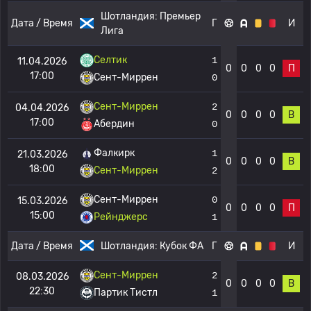
Шотландия:
Премьер
Дата / Время
Г
И
Лига
Селтик
1
11.04.2026
0
0
0
0
П
17:00
Сент-Миррен
0
Сент-Миррен
2
04.04.2026
0
0
0
0
В
17:00
Абердин
0
Фалкирк
1
21.03.2026
0
0
0
0
В
18:00
Сент-Миррен
2
Сент-Миррен
0
15.03.2026
0
0
0
0
П
15:00
Рейнджерс
1
Дата / Время
Шотландия:
Кубок ФА
Г
И
Сент-Миррен
2
08.03.2026
0
0
0
0
В
22:30
Партик Тистл
1