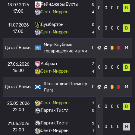
Рейнджеры Бухты
0
18.07.2026
0
0
0
0
В
17:00
Сент-Миррен
4
Думбартон
0
11.07.2026
0
0
0
0
В
17:00
Сент-Миррен
4
Мир:
Клубные
Дата / Время
Г
И
товарищеские матчи
Арброат
2
27.06.2026
0
0
0
0
В
16:00
Сент-Миррен
4
Шотландия:
Премьер
Дата / Время
Г
И
Лига
Сент-Миррен
1
25.05.2026
0
0
0
0
В
22:00
Партик Тистл
0
Партик Тистл
1
21.05.2026
0
0
0
0
Н
22:00
Сент-Миррен
1