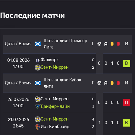
Последние матчи
Шотландия:
Премьер
Дата / Время
Г
И
Лига
Фалкирк
0
01.08.2026
0
0
1
0
В
17:00
Сент-Миррен
2
Шотландия:
Кубок
Дата / Время
Г
И
лиги
Сент-Миррен
0
26.07.2026
0
0
0
0
П
17:00
Данфермлайн
1
Сент-Миррен
4
21.07.2026
1
0
1
0
В
21:45
Ист Килбрайд
3