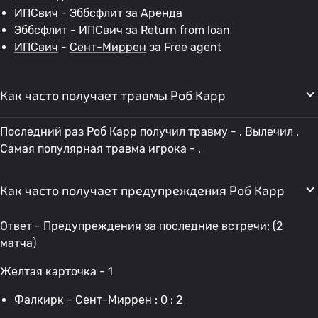
ИПСвич
-
Эббсфлит
за Аренда
Эббсфлит
-
ИПСвич
за Return from loan
ИПСвич
-
Сент-Миррен
за Free agent
Как часто получает травмы Роб Карр
Последний раз Роб Карр получил травму - . Вылечил .
Самая популярная травма игрока - .
Как часто получает предупреждения Роб Карр
Ответ - Предупреждения за последние встречи: (2
матча)
Желтая карточка - 1
Фалкирк - Сент-Миррен : 0 : 2