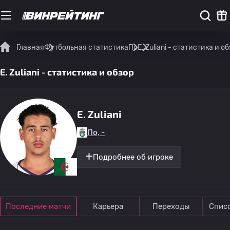
Главная
Футбольная статистика
По
E. Zuliani - статистика и о
E. Zuliani - статистика и обзор
E. Zuliani
По, -
Подробнее об игроке
Последние матчи
Карьера
Переходы
Спис