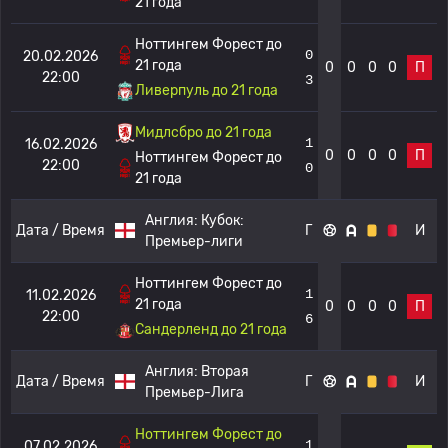
21 года
Ноттингем Форест до
0
20.02.2026
21 года
0
0
0
0
П
22:00
3
Ливерпуль до 21 года
Мидлсбро до 21 года
1
16.02.2026
0
0
0
0
П
Ноттингем Форест до
22:00
0
21 года
Англия:
Кубок:
Дата / Время
Г
И
Премьер-лиги
Ноттингем Форест до
1
11.02.2026
21 года
0
0
0
0
П
22:00
6
Сандерленд до 21 года
Англия:
Вторая
Дата / Время
Г
И
Премьер-Лига
Ноттингем Форест до
1
07.02.2026