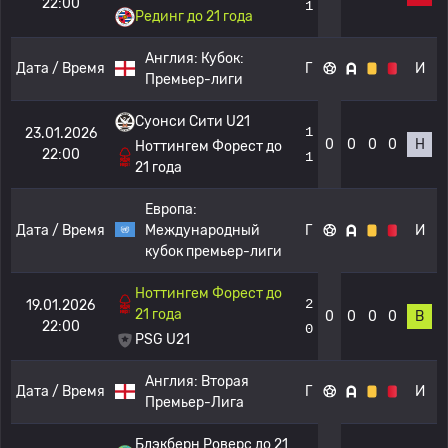
22:00
1
Рединг до 21 года
Англия:
Кубок:
Дата / Время
Г
И
Премьер-лиги
Суонси Сити U21
1
23.01.2026
0
0
0
0
Н
Ноттингем Форест до
22:00
1
21 года
Европа:
Дата / Время
Международный
Г
И
кубок премьер-лиги
Ноттингем Форест до
2
19.01.2026
21 года
0
0
0
0
В
22:00
0
PSG U21
Англия:
Вторая
Дата / Время
Г
И
Премьер-Лига
Блэкберн Роверс до 21