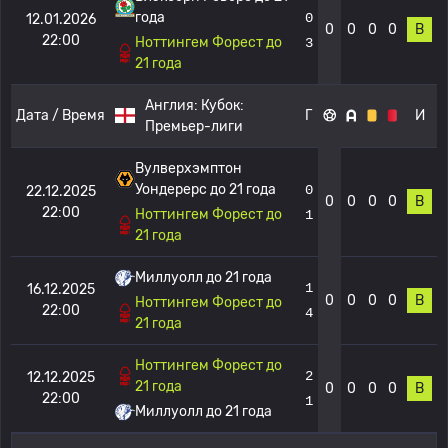
года
0
12.01.2026
0
0
0
0
В
22:00
Ноттингем Форест до
3
21 года
Англия:
Кубок:
Дата / Время
Г
И
Премьер-лиги
Вулверхэмптон
Уондерерс до 21 года
0
22.12.2025
0
0
0
0
В
22:00
Ноттингем Форест до
1
21 года
Миллуолл до 21 года
1
16.12.2025
0
0
0
0
В
Ноттингем Форест до
22:00
4
21 года
Ноттингем Форест до
2
12.12.2025
21 года
0
0
0
0
В
22:00
1
Миллуолл до 21 года