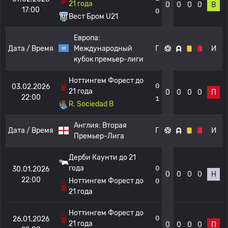
21 года
0
0
0
0
В
17:00
0
Вест Бром U21
Европа:
Дата / Время
Международный
Г
И
кубок премьер-лиги
Ноттингем Форест до
0
03.02.2026
21 года
0
0
0
0
П
22:00
1
R. Sociedad B
Англия:
Вторая
Дата / Время
Г
И
Премьер-Лига
Дерби Каунти до 21
года
0
30.01.2026
0
0
0
0
Н
22:00
Ноттингем Форест до
0
21 года
Ноттингем Форест до
0
26.01.2026
21 года
0
0
0
0
П