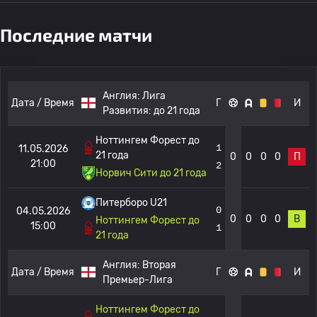
Последние матчи
Англия:
Лига
Дата / Время
Г
И
Развития: до 21 года
Ноттингем Форест до
1
11.05.2026
21 года
0
0
0
0
П
21:00
2
Норвич Сити до 21 года
Питерборо U21
0
04.05.2026
0
0
0
0
В
Ноттингем Форест до
15:00
1
21 года
Англия:
Вторая
Дата / Время
Г
И
Премьер-Лига
Ноттингем Форест до