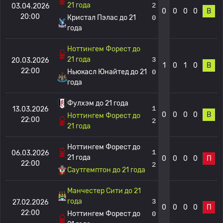
21 года
2
03.04.2026
0
0
0
0
В
20:00
Кристал Пэлас до 21
0
года
Ноттингем Форест до
21 года
3
20.03.2026
1
0
1
0
В
22:00
Ньюкасл Юнайтед до 21
0
года
Фулхэм до 21 года
1
13.03.2026
0
0
0
0
В
Ноттингем Форест до
22:00
2
21 года
Ноттингем Форест до
1
06.03.2026
21 года
0
0
0
0
П
22:00
2
Саутгемптон до 21 года
Манчестер Сити до 21
года
3
27.02.2026
0
0
0
0
П
22:00
Ноттингем Форест до
0