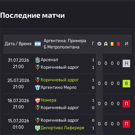
Последние матчи
Аргентина:
Примера
Дата / Время
Г
И
Б Метрополитана
Арсенал
1
31.07.2026
0
0
0
0
Н
21:00
Коричневый адрог
1
Коричневый адрог
1
25.07.2026
0
0
0
0
В
21:00
Аргентино Мерло
0
Номера
1
18.07.2026
0
0
0
0
П
21:00
Коричневый адрог
0
Коричневый адрог
0
15.07.2026
0
0
0
0
П
01:00
Депортиво Лаферере
1