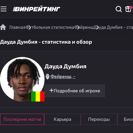
Главная
Футбольная статистика
Фейренш
Дауда Думбия - ста
Дауда Думбия - статистика и обзор
Дауда Думбия
Фейренш, -
Подробнее об игроке
Последние матчи
Карьера
Переходы
Био