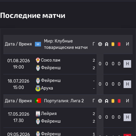
Последние матчи
Мир:
Клубные
Дата / Время
Г
И
товарищеские матчи
Союз лам
2
01.08.2026
0
0
0
0
Н
19:00
Фейренш
2
Фейренш
-
18.07.2026
0
0
0
0
Н
15:00
Арука
-
Дата / Время
Португалия:
Лига 2
Г
И
Лейрия
2
17.05.2026
0
0
0
0
Н
17:30
Фейренш
2
Фейренш
1
09.05.2026