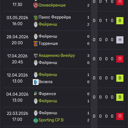
0
0
1
0
П
17:30
Оливейренше
2
Пакос Феррейра
1
03.05.2026
0
0
1
0
В
16:00
Фейренш
2
Фейренш
0
28.04.2026
0
0
0
0
Н
20:00
Торренше
0
Академико Виейру
3
17.04.2026
0
0
0
0
П
20:45
Фейренш
0
Фейренш
1
12.04.2026
0
0
0
0
В
13:00
Визела
0
Фаренсе
0
04.04.2026
0
0
0
0
В
13:00
Фейренш
1
Фейренш
1
22.03.2026
0
0
0
0
П
17:00
Sporting CP B
2