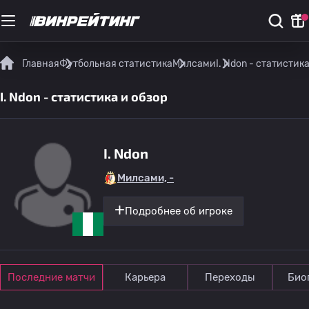
Главная
Футбольная статистика
Милсами
I. Ndon - статистик
I. Ndon - статистика и обзор
I. Ndon
Милсами, -
Подробнее об игроке
Последние матчи
Карьера
Переходы
Био