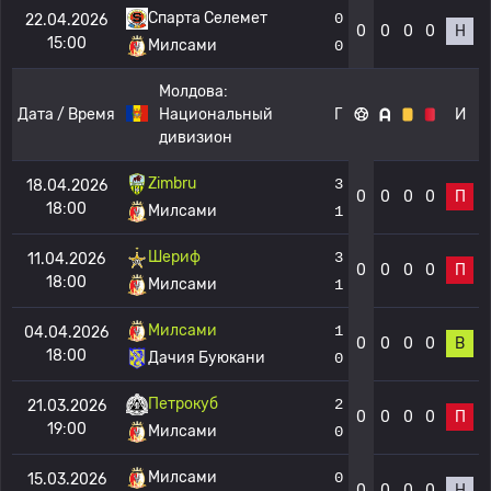
Спарта Селемет
0
22.04.2026
0
0
0
0
Н
15:00
Милсами
0
Молдова:
Дата / Время
Национальный
Г
И
дивизион
Zimbru
3
18.04.2026
0
0
0
0
П
18:00
Милсами
1
Шериф
3
11.04.2026
0
0
0
0
П
18:00
Милсами
1
Милсами
1
04.04.2026
0
0
0
0
В
18:00
Дачия Буюкани
0
Петрокуб
2
21.03.2026
0
0
0
0
П
19:00
Милсами
0
Милсами
0
15.03.2026
0
0
0
0
Н