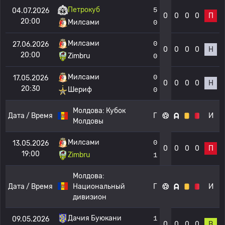
Петрокуб
5
04.07.2026
0
0
0
0
П
20:00
Милсами
0
Милсами
0
27.06.2026
0
0
0
0
Н
20:00
Zimbru
0
Милсами
0
17.05.2026
0
0
0
0
Н
20:30
Шериф
0
Молдова:
Кубок
Дата / Время
Г
И
Молдовы
Милсами
0
13.05.2026
0
0
0
0
П
19:00
Zimbru
1
Молдова:
Дата / Время
Национальный
Г
И
дивизион
Дачия Буюкани
1
09.05.2026
0
0
0
0
В