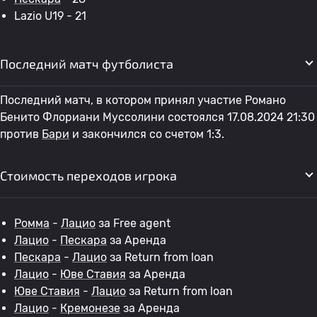
Lazio U19 - 21
Последний матч футболиста
Последний матч, в котором принял участие Романо
Бенито Флориани Муссолини состоялся 17.08.2024 21:30
против
Бари
и закончился со счетом 1:3.
Стоимость переходов игрока
Ромма
-
Лацио
за Free agent
Лацио
-
Пескара
за Аренда
Пескара
-
Лацио
за Return from loan
Лацио
-
Юве Ставия
за Аренда
Юве Ставия
-
Лацио
за Return from loan
Лацио
-
Кремонезе
за Аренда