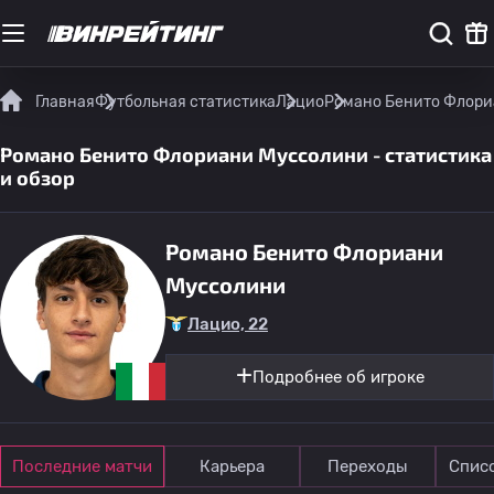
Главная
Футбольная статистика
Лацио
Романо Бенито Флориа
Романо Бенито Флориани Муссолини - статистика
и обзор
Романо Бенито Флориани
Муссолини
Лацио, 22
Подробнее об игроке
Последние матчи
Карьера
Переходы
Спис