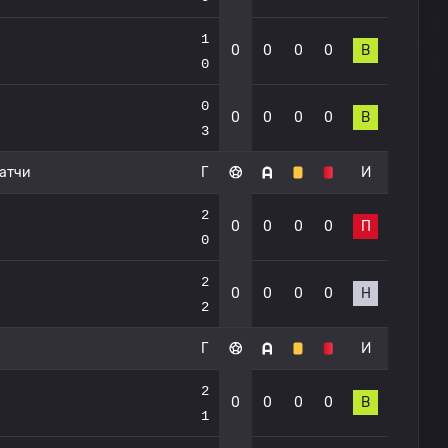
1
0
0
0
0
В
0
0
0
0
0
0
В
3
атчи
Г
И
2
0
0
0
0
П
0
2
0
0
0
0
Н
2
Г
И
2
0
0
0
0
В
1