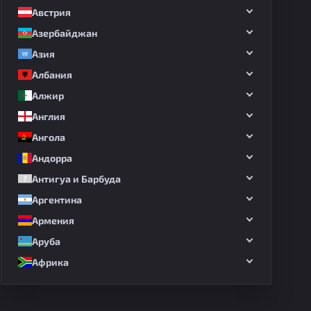
Австрия
Азербайджан
Азия
Албания
Алжир
Англия
Ангола
Андорра
Антигуа и Барбуда
Аргентина
Армения
Аруба
Африка