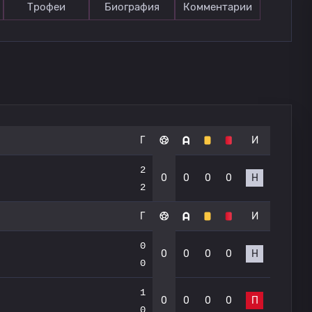
Трофеи
Биография
Комментарии
Г
И
2
0
0
0
0
Н
2
Г
И
0
0
0
0
0
Н
0
1
0
0
0
0
П
0