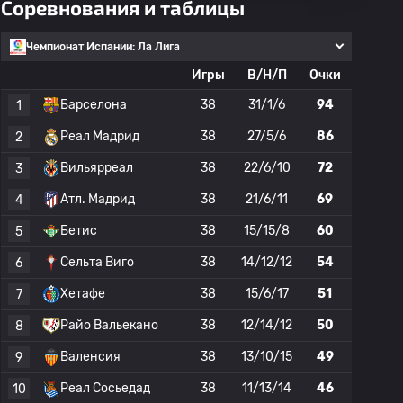
Соревнования и таблицы
Чемпионат Испании: Ла Лига
Игры
В/Н/П
Очки
Барселона
38
31/1/6
94
1
Реал Мадрид
38
27/5/6
86
2
Вильярреал
38
22/6/10
72
3
Атл. Мадрид
38
21/6/11
69
4
Бетис
38
15/15/8
60
5
Сельта Виго
38
14/12/12
54
6
Хетафе
38
15/6/17
51
7
Райо Вальекано
38
12/14/12
50
8
Валенсия
38
13/10/15
49
9
Реал Сосьедад
38
11/13/14
46
10