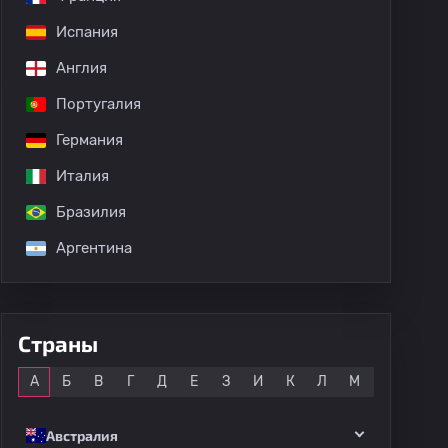
Испания
Англия
Португалия
Германия
Италия
Бразилия
дных матчей
Аргентина
Страны
Все
А
Б
В
Г
Д
Е
З
И
К
Л
М
Н
О
Австралия