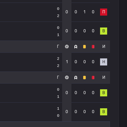
0
0
0
1
0
П
2
0
0
0
0
0
В
1
Г
И
2
1
0
0
0
Н
2
Г
И
0
0
0
0
0
В
1
1
0
0
0
0
В
0