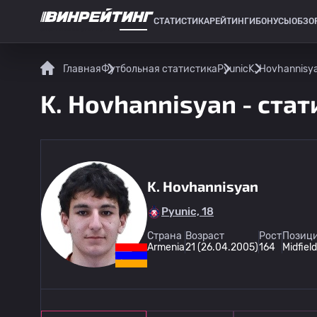
СТАТИСТИКА
РЕЙТИНГИ
БОНУСЫ
ОБЗО
СПОРТИВНАЯ СТАТИСТИКА
Главная
Футбольная статистика
Pyunic
K. Hovhannisy
K. Hovhannisyan - стат
K. Hovhannisyan
Pyunic, 18
Страна
Возраст
Рост
Позици
Armenia
21 (26.04.2005)
164
Midfiel