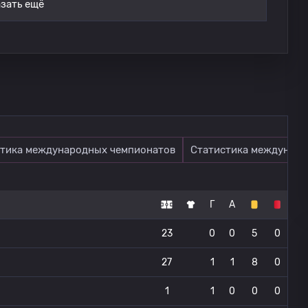
зать ещё
тика международных чемпионатов
Статистика междунаро
Г
А
23
0
0
5
0
27
1
1
8
0
1
1
0
0
0