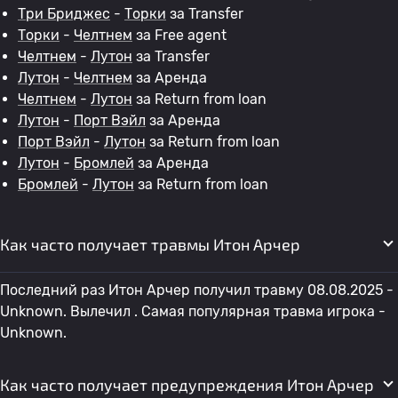
Три Бриджес
-
Торки
за Transfer
Торки
-
Челтнем
за Free agent
Челтнем
-
Лутон
за Transfer
Лутон
-
Челтнем
за Аренда
Челтнем
-
Лутон
за Return from loan
Лутон
-
Порт Вэйл
за Аренда
Порт Вэйл
-
Лутон
за Return from loan
Лутон
-
Бромлей
за Аренда
Бромлей
-
Лутон
за Return from loan
Как часто получает травмы Итон Арчер
Последний раз Итон Арчер получил травму 08.08.2025 -
Unknown. Вылечил . Самая популярная травма игрока -
Unknown.
Как часто получает предупреждения Итон Арчер