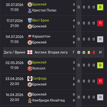
Бромлей
3
25.07.2026
0
0
0
0
В
17:00
Кристал Пэлас
0
Вест Бром
4
17.07.2026
0
0
0
0
П
21:00
Бромлей
1
Каршалтон
0
04.07.2026
0
0
0
0
Н
17:00
Бромлей
0
Дата / Время
Англия:
Вторая лига
Г
И
Бромлей
3
02.05.2026
0
0
0
0
В
17:00
Уолсолл
1
Салфорд
2
23.04.2026
0
0
0
0
П
22:00
Бромлей
0
Бромлей
0
16.04.2026
0
0
0
0
Н
22:00
Кембридж Юнайтед
0