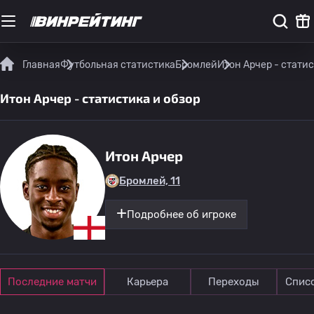
Главная
Футбольная статистика
Бромлей
Итон Арчер - статис
Итон Арчер - статистика и обзор
Итон Арчер
Бромлей, 11
Подробнее об игроке
Последние матчи
Карьера
Переходы
Спис