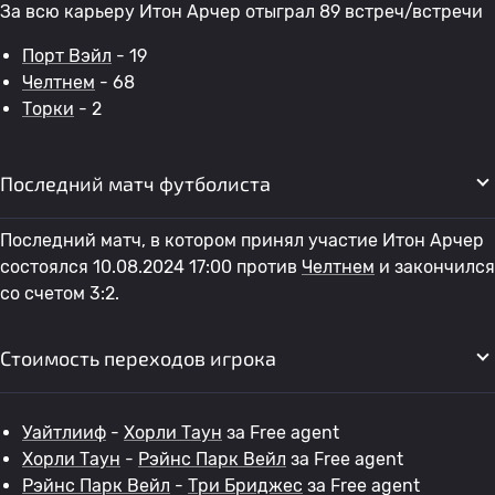
За всю карьеру Итон Арчер отыграл 89 встреч/встречи
Порт Вэйл
- 19
Челтнем
- 68
Торки
- 2
Последний матч футболиста
Последний матч, в котором принял участие Итон Арчер
состоялся 10.08.2024 17:00 против
Челтнем
и закончился
со счетом 3:2.
Стоимость переходов игрока
Уайтлииф
-
Хорли Таун
за Free agent
Хорли Таун
-
Рэйнс Парк Вейл
за Free agent
Рэйнс Парк Вейл
-
Три Бриджес
за Free agent