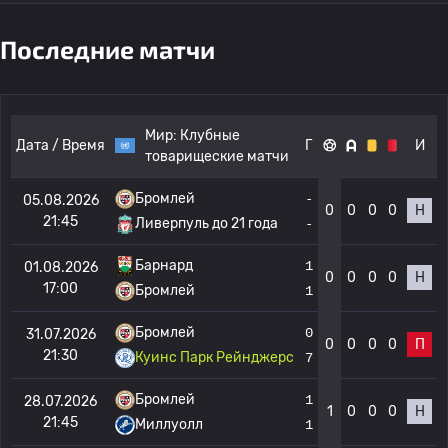
Последние матчи
Мир:
Клубные
Дата / Время
Г
И
товарищеские матчи
Бромлей
-
05.08.2026
0
0
0
0
Н
21:45
Ливерпуль до 21 года
-
Барнард
1
01.08.2026
0
0
0
0
Н
17:00
Бромлей
1
Бромлей
0
31.07.2026
0
0
0
0
П
21:30
Куинс Парк Рейнджерс
7
Бромлей
1
28.07.2026
1
0
0
0
Н
21:45
Миллуолл
1