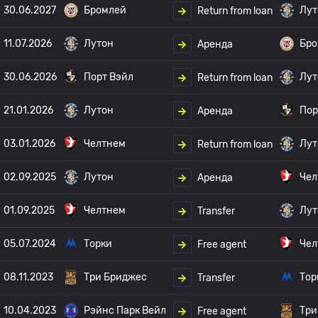
30.06.2027
Бромлей
Лут
Return from loan
11.07.2026
Лутон
Бро
Аренда
30.06.2026
Порт Вэйл
Лут
Return from loan
21.01.2026
Лутон
Пор
Аренда
03.01.2026
Челтнем
Лут
Return from loan
02.09.2025
Лутон
Чел
Аренда
01.09.2025
Челтнем
Лут
Transfer
05.07.2024
Торки
Чел
Free agent
08.11.2023
Три Бриджес
Тор
Transfer
10.04.2023
Рэйнс Парк Вейл
Три
Free agent