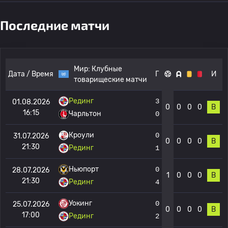
Последние матчи
Мир:
Клубные
Дата / Время
Г
И
товарищеские матчи
Рединг
3
01.08.2026
0
0
0
0
В
16:15
Чарльтон
0
Кроули
0
31.07.2026
0
0
0
0
В
21:30
Рединг
1
Ньюпорт
0
28.07.2026
1
0
0
0
В
21:30
Рединг
4
Уокинг
0
25.07.2026
0
0
0
0
В
17:00
Рединг
2