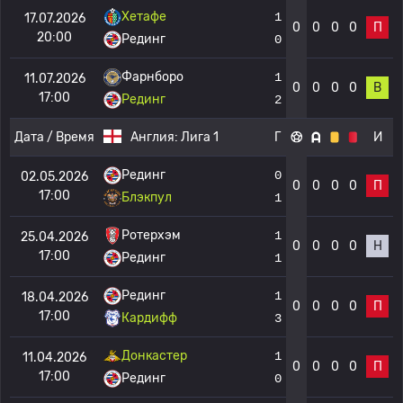
Хетафе
1
17.07.2026
0
0
0
0
П
20:00
Рединг
0
Фарнборо
1
11.07.2026
0
0
0
0
В
17:00
Рединг
2
Дата / Время
Англия:
Лига 1
Г
И
Рединг
0
02.05.2026
0
0
0
0
П
17:00
Блэкпул
1
Ротерхэм
1
25.04.2026
0
0
0
0
Н
17:00
Рединг
1
Рединг
1
18.04.2026
0
0
0
0
П
17:00
Кардифф
3
Донкастер
1
11.04.2026
0
0
0
0
П
17:00
Рединг
0