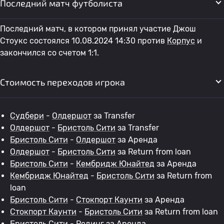
Последний матч футболиста
Последний матч, в котором принял участие Джош
Стоукс состоялся 10.08.2024 14:30 против
Корпус
и
закончился со счетом 1:1.
Стоимость переходов игрока
Судбери
-
Олдершот
за Transfer
Олдершот
-
Бристоль Сити
за Transfer
Бристоль Сити
-
Олдершот
за Аренда
Олдершот
-
Бристоль Сити
за Return from loan
Бристоль Сити
-
Кембридж Юнайтед
за Аренда
Кембридж Юнайтед
-
Бристоль Сити
за Return from
loan
Бристоль Сити
-
Стокпорт Каунти
за Аренда
Стокпорт Каунти
-
Бристоль Сити
за Return from loan
Бристоль Сити
-
Рединг
за Аренда