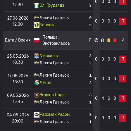
0
0
0
0
П
12:30
Ол. Грудзядз
3
Лехия Гданьск
0
27.06.2026
0
0
0
0
П
12:30
Бензин
5
Польша:
Дата / Время
Г
И
Экстракласса
Nieciecza
3
23.05.2026
0
0
0
0
П
18:30
Лехия Гданьск
2
Лехия Гданьск
1
17.05.2026
0
0
0
0
П
18:30
Легия
2
Видзев Лодзь
3
09.05.2026
0
1
0
0
П
15:45
Лехия Гданьск
1
Радомяк Радом
3
04.05.2026
0
0
0
0
П
20:00
Лехия Гданьск
1