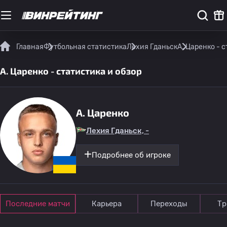
Главная
Футбольная статистика
Лехия Гданьск
A. Царенко - 
A. Царенко - статистика и обзор
A. Царенко
Лехия Гданьск, -
Подробнее об игроке
Последние матчи
Карьера
Переходы
Тр