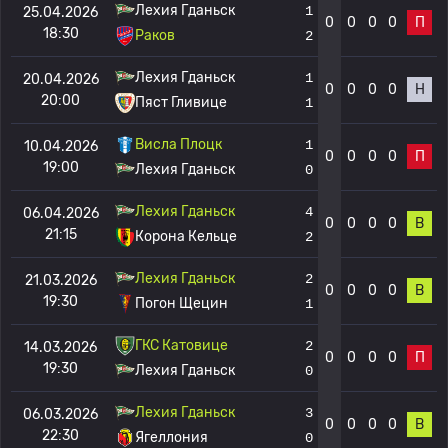
Лехия Гданьск
1
25.04.2026
0
0
0
0
П
18:30
Раков
2
Лехия Гданьск
1
20.04.2026
0
0
0
0
Н
20:00
Пяст Гливице
1
Висла Плоцк
1
10.04.2026
0
0
0
0
П
19:00
Лехия Гданьск
0
Лехия Гданьск
4
06.04.2026
0
0
0
0
В
21:15
Корона Кельце
2
Лехия Гданьск
2
21.03.2026
0
0
0
0
В
19:30
Погон Щецин
1
ГКС Катовице
2
14.03.2026
0
0
0
0
П
19:30
Лехия Гданьск
0
Лехия Гданьск
3
06.03.2026
0
0
0
0
В
22:30
Ягеллония
0