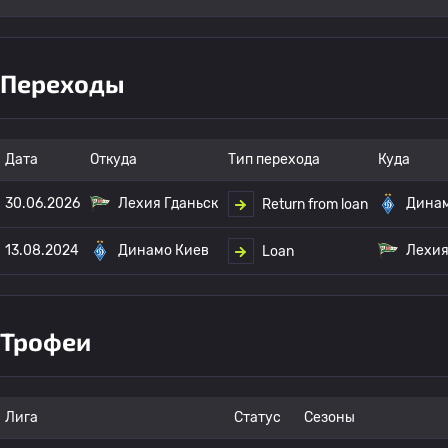
Переходы
Дата
Откуда
Тип перехода
Куда
30.06.2026
Лехия Гданьск
Динам
Return from loan
13.08.2024
Динамо Киев
Лехия
Loan
Трофеи
Лига
Статус
Сезоны