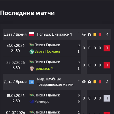
Последние матчи
Дата / Время
Польша:
Дивизион 1
Г
И
Лехия Гданьск
0
31.07.2026
0
0
0
0
П
21:30
Варта Познань
3
Лехия Гданьск
0
25.07.2026
0
0
0
0
П
16:30
Гродзиск М.
3
Мир:
Клубные
Дата / Время
Г
И
товарищеские матчи
Лехия Гданьск
0
18.07.2026
0
0
0
0
Н
12:30
Раннерс
0
Лехия Гданьск
1
04.07.2026