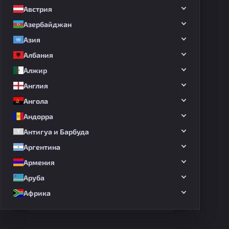
Австрия
Азербайджан
Азия
Албания
Алжир
Англия
Ангола
Андорра
Антигуа и Барбуда
Аргентина
Армения
Аруба
Африка