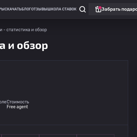
Забрать подар
РЫ
СКАЧАТЬ
БЛОГ
ОТЗЫВЫ
ШКОЛА СТАВОК
и - статистика и обзор
а и обзор
Чемпионат России: РПЛ
Матч дня
Динамо Москва
09.08
оле
Стоимость
14:30
Динамо Махачкала
Free agent