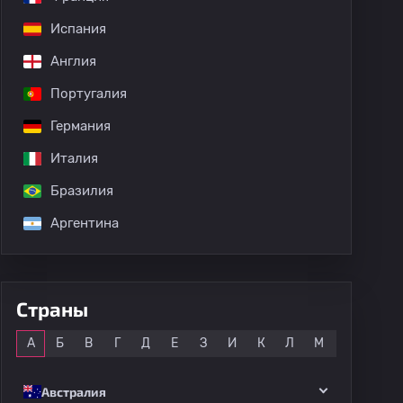
Испания
Англия
Португалия
Германия
Италия
Бразилия
Аргентина
Страны
Все
А
Б
В
Г
Д
Е
З
И
К
Л
М
Н
О
Австралия