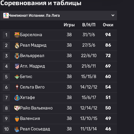
Соревнования и таблицы
Чемпионат Испании: Ла Лига
Игры
В/Н/П
Очки
Барселона
38
31/1/6
94
1
Реал Мадрид
38
27/5/6
86
2
Вильярреал
38
22/6/10
72
3
Атл. Мадрид
38
21/6/11
69
4
Бетис
38
15/15/8
60
5
Сельта Виго
38
14/12/12
54
6
Хетафе
38
15/6/17
51
7
Райо Вальекано
38
12/14/12
50
8
Валенсия
38
13/10/15
49
9
Реал Сосьедад
38
11/13/14
46
10