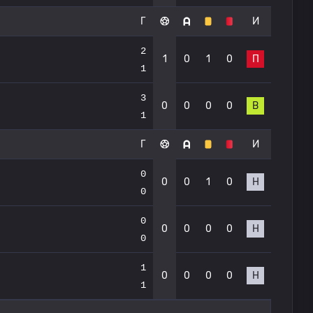
Г
И
2
1
0
1
0
П
1
3
0
0
0
0
В
1
Г
И
0
0
0
1
0
Н
0
0
0
0
0
0
Н
0
1
0
0
0
0
Н
1