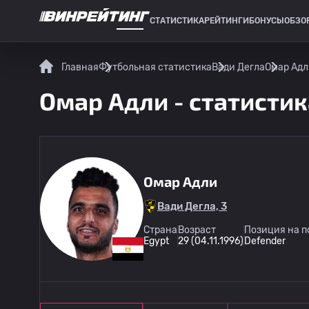
СТАТИСТИКА
РЕЙТИНГИ
БОНУСЫ
ОБЗО
СПОРТИВНАЯ СТАТИСТИКА
Главная
Футбольная статистика
Вади Дегла
Омар Адл
Омар Адли - статистик
Омар Адли
Вади Дегла, 3
Страна
Возраст
Позиция на п
Egypt
29 (04.11.1996)
Defender