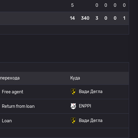
5
0
0
0
0
14
340
3
0
0
1
 перехода
Куда
Вади Дегла
Free agent
ENPPI
Return from loan
Вади Дегла
Loan