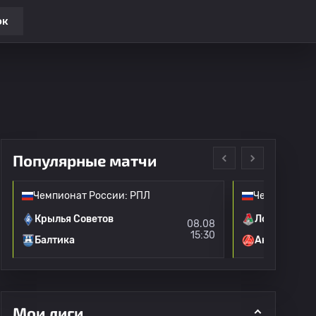
ок
Популярные матчи
Чемпионат России: РПЛ
Чемпионат Р
Крылья Советов
Локомотив 
08.08
15:30
Балтика
Акрон
Мои лиги