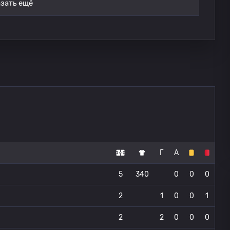
зать ещё
Г
А
5
340
0
0
0
2
1
0
0
1
2
2
0
0
0