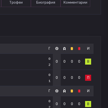
Трофеи
Биография
Комментарии
Г
И
0
0
0
0
0
В
2
0
0
0
0
0
П
1
Г
И
0
0
0
0
0
В
2