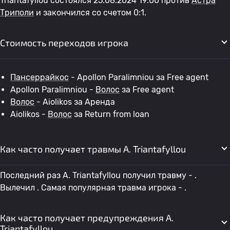
Triantafyllou состоялся 25.08.2024 19:00 против
Астра
Триполи
и закончился со счетом 0:1.
Стоимость переходов игрока
Пансеррайкос
- Apollon Paralimniou за Free agent
Apollon Paralimniou -
Волос
за Free agent
Волос
- Aiolikos за Аренда
Aiolikos -
Волос
за Return from loan
Как часто получает травмы A. Triantafyllou
Последний раз A. Triantafyllou получил травму - .
Вылечил . Самая популярная травма игрока - .
Как часто получает предупреждения A.
Triantafyllou