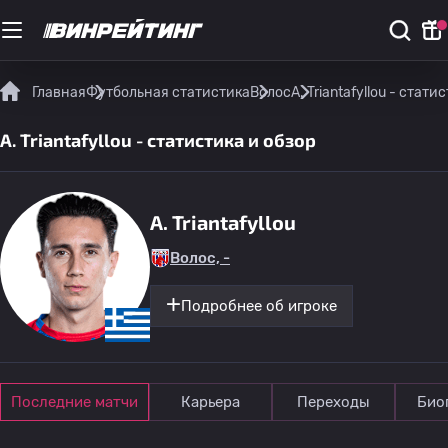
Главная
Футбольная статистика
Волос
A. Triantafyllou - стати
A. Triantafyllou - статистика и обзор
A. Triantafyllou
Волос, -
Подробнее об игроке
Последние матчи
Карьера
Переходы
Био