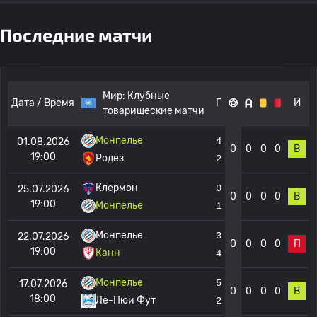
Последние матчи
Мир:
Клубные
Дата / Время
Г
И
товарищеские матчи
Монпелье
4
01.08.2026
0
0
0
0
В
19:00
Родез
2
Клермон
0
25.07.2026
0
0
0
0
В
19:00
Монпелье
1
Монпелье
3
22.07.2026
0
0
0
0
П
19:00
Канн
4
Монпелье
5
17.07.2026
0
0
0
0
В
18:00
Ле-Пюи Фут
2