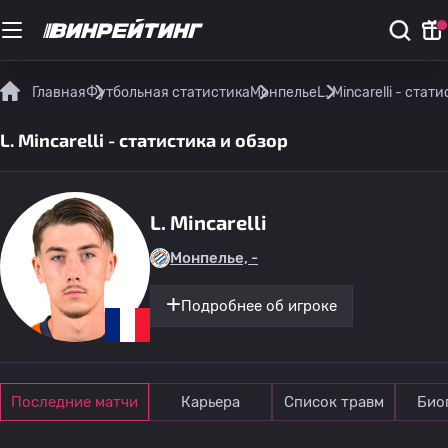
Главная
Футбольная статистика
Монпелье
L. Mincarelli - стат
L. Mincarelli - статистика и обзор
L. Mincarelli
Монпелье, -
Подробнее об игроке
Последние матчи
Карьера
Список травм
Био