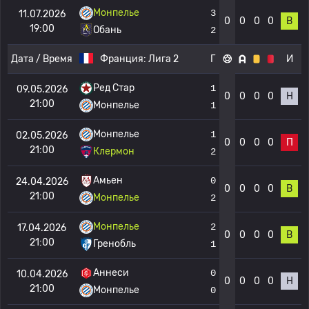
Монпелье
3
11.07.2026
0
0
0
0
В
19:00
Обань
2
Дата / Время
Франция:
Лига 2
Г
И
Ред Стар
1
09.05.2026
0
0
0
0
Н
21:00
Монпелье
1
Монпелье
1
02.05.2026
0
0
0
0
П
21:00
Клермон
2
Амьен
0
24.04.2026
0
0
0
0
В
21:00
Монпелье
2
Монпелье
2
17.04.2026
0
0
0
0
В
21:00
Гренобль
1
Аннеси
0
10.04.2026
0
0
0
0
Н
21:00
Монпелье
0