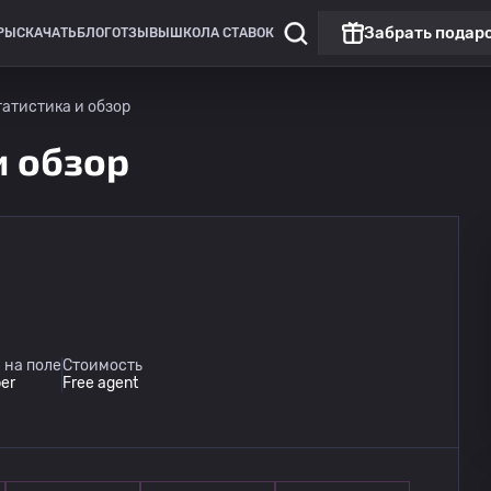
Забрать подар
РЫ
СКАЧАТЬ
БЛОГ
ОТЗЫВЫ
ШКОЛА СТАВОК
статистика и обзор
и обзор
 на поле
Стоимость
er
Free agent