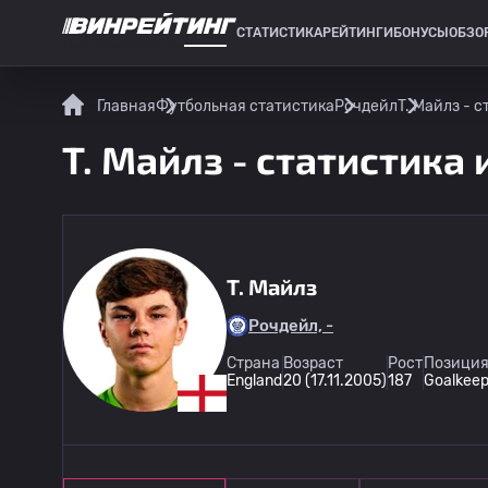
СТАТИСТИКА
РЕЙТИНГИ
БОНУСЫ
ОБЗО
СПОРТИВНАЯ СТАТИСТИКА
Главная
Футбольная статистика
Рочдейл
T. Майлз - 
T. Майлз - статистика 
T. Майлз
Рочдейл, -
Страна
Возраст
Рост
Позиция
England
20 (17.11.2005)
187
Goalkeep