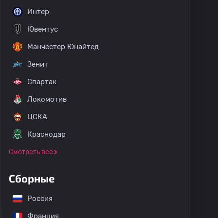
Интер
Ювентус
Манчестер Юнайтед
Зенит
Спартак
Локомотив
ЦСКА
Краснодар
Смотреть все
Сборные
Россия
Франция