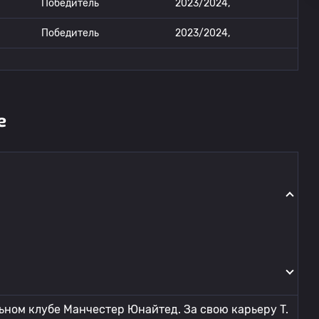
Победитель
2023/2024,
Победитель
2023/2024,
е
ьном клубе Манчестер Юнайтед. За свою карьеру T.