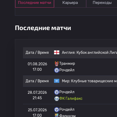
Последние матчи
Карьера
Переходы
Последние матчи
Дата / Время
Англия:
Кубок английской Лиг
Транмир
01.08.2026
17:00
Рочдейл
Дата / Время
Мир:
Клубные товарищеские м
Рочдейл
28.07.2026
21:45
ФК Галифакс
Рочдейл
25.07.2026
17:00
Фарнхэм