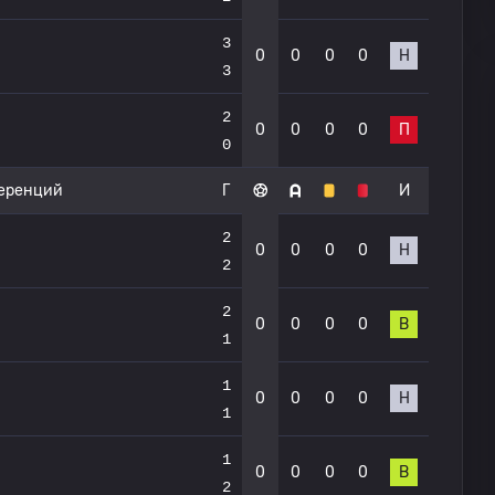
3
0
0
0
0
Н
3
2
0
0
0
0
П
0
ференций
Г
И
2
0
0
0
0
Н
2
2
0
0
0
0
В
1
1
0
0
0
0
Н
1
1
0
0
0
0
В
2