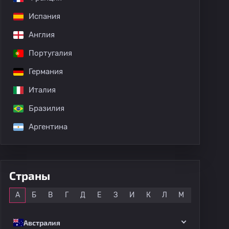
Испания
Англия
Португалия
Германия
Италия
Бразилия
Аргентина
Страны
Все
А
Б
В
Г
Д
Е
З
И
К
Л
М
Н
О
Австралия