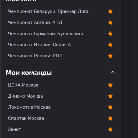
Чемпионат Беларуси: Премьер Лига
Чемпионат Англии: АПЛ
Чемпионат Германии: Бундеслига
Чемпионат Италии: Серия А
Чемпионат России: РПЛ
Мои команды
ЦСКА Москва
Динамо Москва
Локомотив Москва
Спартак Москва
Зенит