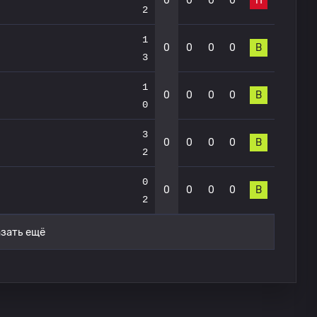
0
0
0
0
П
2
1
0
0
0
0
В
3
1
0
0
0
0
В
0
3
0
0
0
0
В
2
0
0
0
0
0
В
2
зать ещё