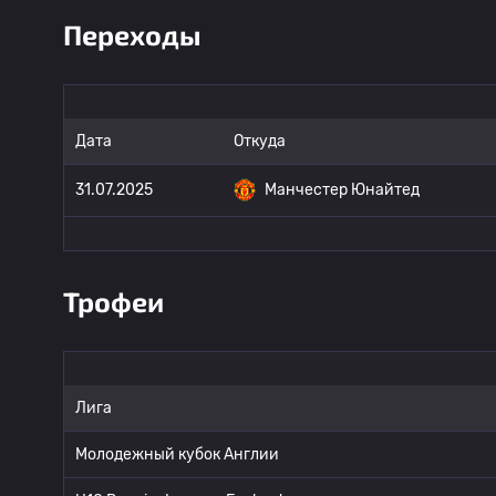
Переходы
Дата
Откуда
31.07.2025
Манчестер Юнайтед
Трофеи
Лига
Молодежный кубок Англии