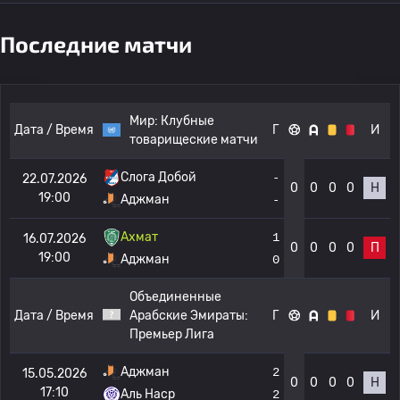
Последние матчи
Мир:
Клубные
Дата / Время
Г
И
товарищеские матчи
Слога Добой
-
22.07.2026
0
0
0
0
Н
19:00
Аджман
-
Ахмат
1
16.07.2026
0
0
0
0
П
19:00
Аджман
0
Объединенные
Дата / Время
Арабские Эмираты:
Г
И
Премьер Лига
Аджман
2
15.05.2026
0
0
0
0
Н
17:10
Аль Наср
2