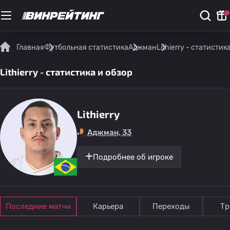
Главная
Футбольная статистика
Аджман
Lithierry - статистик
Lithierry - статистика и обзор
Lithierry
Аджман, 33
Подробнее об игроке
Последние матчи
Карьера
Переходы
Тр