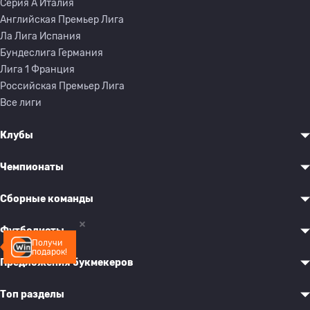
Серия A Италия
Английская Премьер Лига
Ла Лига Испания
Бундеслига Германия
Лига 1 Франция
Российская Премьер Лига
Все лиги
Клубы
Чемпионаты
Сборные команды
Футболисты
Получи
подарок!
Предложения букмекеров
Топ разделы