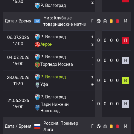
16:30
2
Р. Волгоград
Мир:
Клубные
Дата / Время
Г
И
товарищеские матчи
Р. Волгоград
1
06.07.2026
0
0
0
0
П
17:00
Акрон
3
Р. Волгоград
-
04.07.2026
0
0
0
0
Н
15:00
Торпедо Москва
-
Р. Волгоград
1
28.06.2026
0
0
0
0
В
11:30
Уфа
0
Р. Волгоград
-
21.06.2026
0
0
0
0
Н
Пари Нижний
15:00
-
Новгород
Россия:
Премьер
Дата / Время
Г
И
Лига