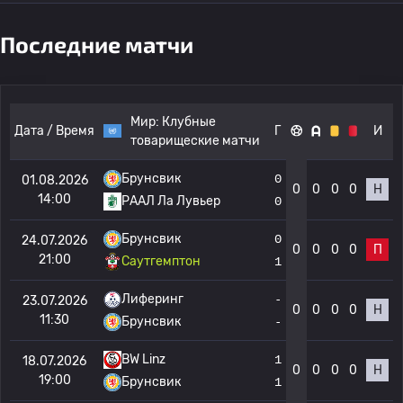
Последние матчи
Мир:
Клубные
Дата / Время
Г
И
товарищеские матчи
Брунсвик
0
01.08.2026
0
0
0
0
Н
14:00
РААЛ Ла Лувьер
0
Брунсвик
0
24.07.2026
0
0
0
0
П
21:00
Саутгемптон
1
Лиферинг
-
23.07.2026
0
0
0
0
Н
11:30
Брунсвик
-
BW Linz
1
18.07.2026
0
0
0
0
Н
19:00
Брунсвик
1