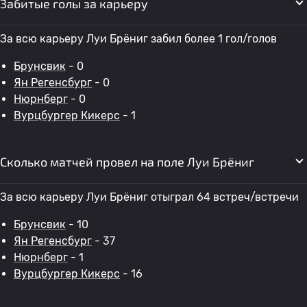
Забитые голы за карьеру
За всю карьеру Луи Брёниг забил более 1 гол/голов
Брунсвик
- 0
Ян Регенсбург
- 0
Нюрнберг
- 0
Вурцбургер Кикерс
- 1
Сколько матчей провел на поле Луи Брёниг
За всю карьеру Луи Брёниг отыграл 64 встреч/встречи
Брунсвик
- 10
Ян Регенсбург
- 37
Нюрнберг
- 1
Вурцбургер Кикерс
- 16