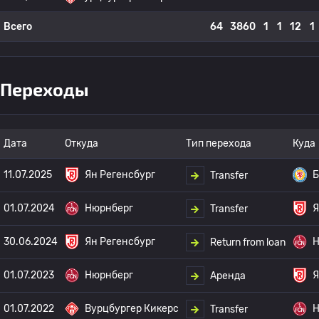
Всего
64
3860
1
1
12
1
Переходы
Дата
Откуда
Тип перехода
Куда
11.07.2025
Ян Регенсбург
Б
Transfer
01.07.2024
Нюрнберг
Я
Transfer
30.06.2024
Ян Регенсбург
Н
Return from loan
01.07.2023
Нюрнберг
Я
Аренда
01.07.2022
Вурцбургер Кикерс
Н
Transfer