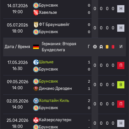
Брунсвик
0
14.07.2026
0
0
0
0
Н
19:00
Хавельзе
0
ФТ Брауншвейг
0
05.07.2026
0
0
0
0
Н
18:00
Брунсвик
0
Германия:
Вторая
Дата / Время
Г
И
Бундеслига
Шальке
1
17.05.2026
0
0
0
0
П
16:30
Брунсвик
0
Брунсвик
2
09.05.2026
0
0
0
0
В
14:00
Динамо Дрезден
1
Холштайн Киль
2
02.05.2026
0
0
0
0
П
14:00
Брунсвик
0
Кайзерслаутерн
-
25.04.2026
0
0
0
0
Н
18:00
Брунсвик
-