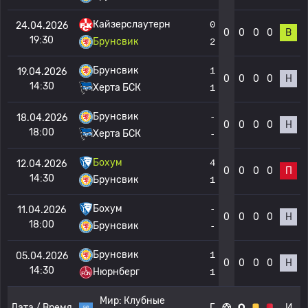
Кайзерслаутерн
0
24.04.2026
0
0
0
0
В
19:30
Брунсвик
2
Брунсвик
1
19.04.2026
0
0
0
0
Н
14:30
Херта БСК
1
Брунсвик
-
18.04.2026
0
0
0
0
Н
18:00
Херта БСК
-
Бохум
4
12.04.2026
0
0
0
0
П
14:30
Брунсвик
1
Бохум
-
11.04.2026
0
0
0
0
Н
18:00
Брунсвик
-
Брунсвик
1
05.04.2026
0
0
0
0
Н
14:30
Нюрнберг
1
Мир:
Клубные
Дата / Время
Г
И