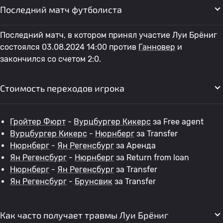
Последний матч футболиста
Последний матч, в котором принял участие Луи Брёниг
состоялся 03.08.2024 14:00 против
Ганновер
и
закончился со счетом 2:0.
Стоимость переходов игрока
Гройтер Фюрт
-
Вурцбургер Кикерс
за Free agent
Вурцбургер Кикерс
-
Нюрнберг
за Transfer
Нюрнберг
-
Ян Регенсбург
за Аренда
Ян Регенсбург
-
Нюрнберг
за Return from loan
Нюрнберг
-
Ян Регенсбург
за Transfer
Ян Регенсбург
-
Брунсвик
за Transfer
Как часто получает травмы Луи Брёниг