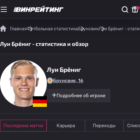
Главная
Футбольная статистика
Брунсвик
Луи Брёниг - стати
Луи Брёниг - статистика и обзор
Луи Брёниг
Брунсвик, 16
Подробнее об игроке
Последние матчи
Карьера
Переходы
Спис