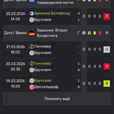
товарищеские матчи
Арминия Билефельд
4
25.03.2026
0
0
0
0
П
14:00
Брунсвик
1
Германия:
Вторая
Дата / Время
Г
И
Бундеслига
Ганновер
-
21.03.2026
0
0
0
0
Н
18:00
Брунсвик
-
Ганновер
1
20.03.2026
0
0
0
0
П
20:30
Брунсвик
0
Брунсвик
1
14.03.2026
0
0
0
0
В
15:00
Дюссельдорф
0
Показать ещё