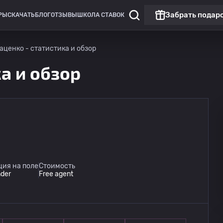
Забрать подар
РЫ
СКАЧАТЬ
БЛОГ
ОТЗЫВЫ
ШКОЛА СТАВОК
Маценко - статистика и обзор
ка и обзор
Чемпионат Польши: Экстракласса
Чемпионат П
Матч дня
Заглеби
15.08
ция на поле
Стоимость
15:45
Шленск Вроцлав
der
Free agent