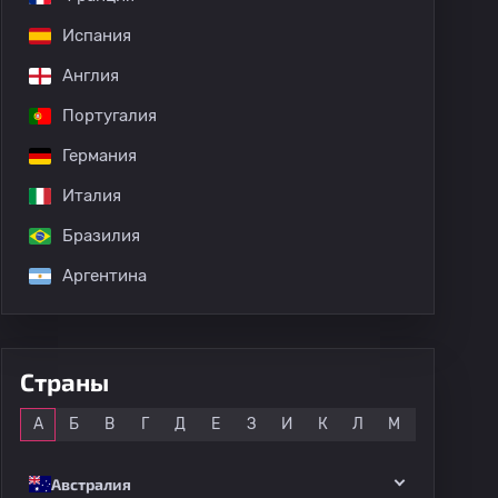
Испания
Англия
дных матчей
Португалия
Германия
Италия
Бразилия
Аргентина
Страны
Все
А
Б
В
Г
Д
Е
З
И
К
Л
М
Н
О
Австралия