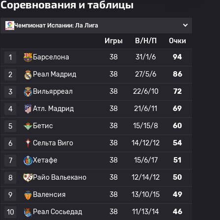
Соревнования и таблицы
Чемпионат Испании: Ла Лига
Игры
В/Н/П
Очки
Барселона
38
31/1/6
94
1
Реал Мадрид
38
27/5/6
86
2
Вильярреал
38
22/6/10
72
3
Атл. Мадрид
38
21/6/11
69
4
Бетис
38
15/15/8
60
5
Сельта Виго
38
14/12/12
54
6
Хетафе
38
15/6/17
51
7
Райо Вальекано
38
12/14/12
50
8
Валенсия
38
13/10/15
49
9
Реал Сосьедад
38
11/13/14
46
10