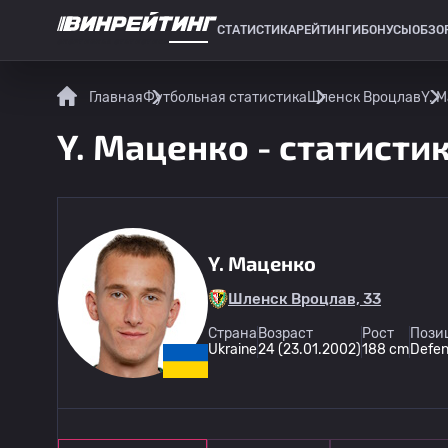
СТАТИСТИКА
РЕЙТИНГИ
БОНУСЫ
ОБЗО
СПОРТИВНАЯ СТАТИСТИКА
Главная
Футбольная статистика
Шленск Вроцлав
Y. 
Y. Маценко - статисти
Y. Маценко
Шленск Вроцлав, 33
Страна
Возраст
Рост
Пози
Ukraine
24 (23.01.2002)
188 cm
Defen