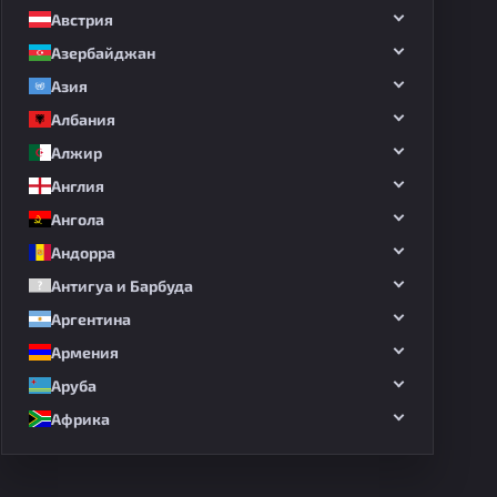
Австрия
Азербайджан
Азия
Албания
Алжир
Англия
Ангола
Андорра
Антигуа и Барбуда
Аргентина
Армения
Аруба
Африка