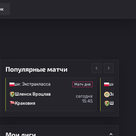
ок
Популярные матчи
ольши: Экстракласса
Чемпионат Польши: Экстракласс
Матч дня
Шленск Вроцлав
Заглеби
сегодня
15:45
Краковия
Шленск Вро
Мои лиги