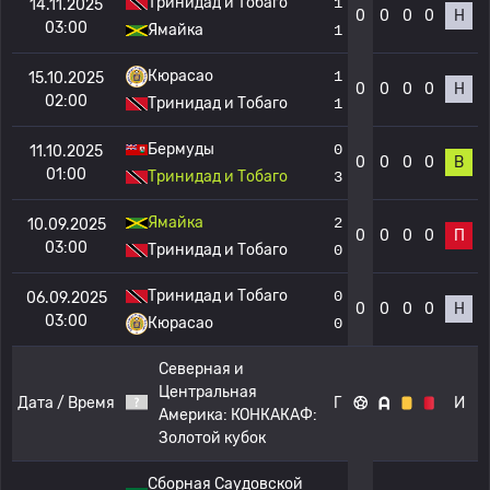
Тринидад и Тобаго
1
14.11.2025
0
0
0
0
Н
03:00
Ямайка
1
Кюрасао
1
15.10.2025
0
0
0
0
Н
02:00
Тринидад и Тобаго
1
Бермуды
0
11.10.2025
0
0
0
0
В
01:00
Тринидад и Тобаго
3
Ямайка
2
10.09.2025
0
0
0
0
П
03:00
Тринидад и Тобаго
0
Тринидад и Тобаго
0
06.09.2025
0
0
0
0
Н
03:00
Кюрасао
0
Северная и
Центральная
Дата / Время
Г
И
Америка:
КОНКАКАФ:
Золотой кубок
Сборная Саудовской