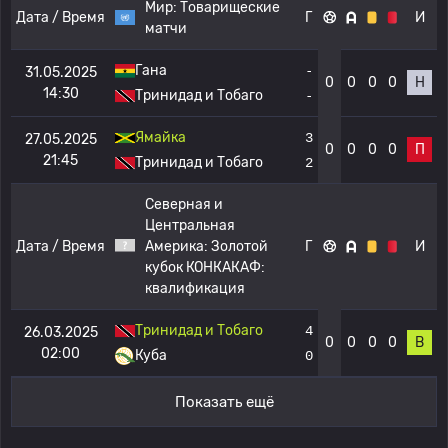
Мир:
Товарищеские
Дата / Время
Г
И
матчи
Гана
-
31.05.2025
0
0
0
0
Н
14:30
Тринидад и Тобаго
-
Ямайка
3
27.05.2025
0
0
0
0
П
21:45
Тринидад и Тобаго
2
Северная и
Центральная
Дата / Время
Америка:
Золотой
Г
И
кубок КОНКАКАФ:
квалификация
Тринидад и Тобаго
4
26.03.2025
0
0
0
0
В
02:00
Куба
0
Показать ещё