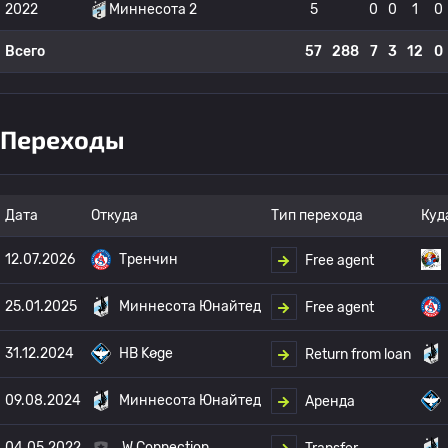
2022
Миннесота 2
5
0
0
1
0
Всего
57
288
7
3
12
0
Переходы
Дата
Откуда
Тип перехода
Куд
12.07.2026
Тренчин
Free agent
25.01.2025
Миннесота Юнайтед
Free agent
31.12.2024
HB Køge
Return from loan
09.08.2024
Миннесота Юнайтед
Аренда
04.05.2022
W Connection