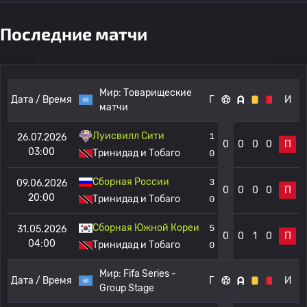
Последние матчи
Мир:
Товарищеские
Дата / Время
Г
И
матчи
Луисвилл Сити
1
26.07.2026
0
0
0
0
П
03:00
Тринидад и Тобаго
0
Сборная России
3
09.06.2026
0
0
0
0
П
20:00
Тринидад и Тобаго
0
Сборная Южной Кореи
5
31.05.2026
0
0
1
0
П
04:00
Тринидад и Тобаго
0
Мир:
Fifa Series -
Дата / Время
Г
И
Group Stage