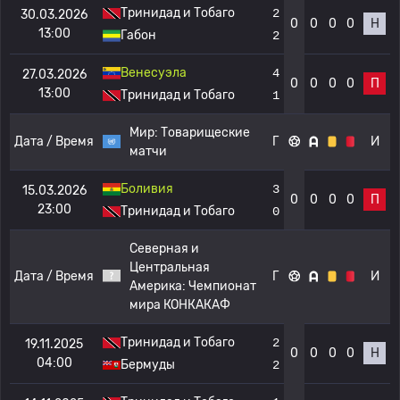
Тринидад и Тобаго
2
30.03.2026
0
0
0
0
Н
13:00
Габон
2
Венесуэла
4
27.03.2026
0
0
0
0
П
13:00
Тринидад и Тобаго
1
Мир:
Товарищеские
Дата / Время
Г
И
матчи
Боливия
3
15.03.2026
0
0
0
0
П
23:00
Тринидад и Тобаго
0
Северная и
Центральная
Дата / Время
Г
И
Америка:
Чемпионат
мира КОНКАКАФ
Тринидад и Тобаго
2
19.11.2025
0
0
0
0
Н
04:00
Бермуды
2