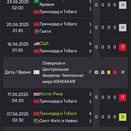
1
23.06.2025
Аравии
0
0
0
0
Н
02:00
1
Тринидад и Тобаго
Тринидад и Тобаго
1
20.06.2025
0
0
0
0
Н
01:45
Гаити
1
США
5
16.06.2025
0
0
0
0
П
01:00
Тринидад и Тобаго
0
Северная и
Центральная
Дата / Время
Г
И
Америка:
Чемпионат
мира КОНКАКАФ
Коста-Рика
2
11.06.2025
0
0
0
0
П
04:00
Тринидад и Тобаго
1
Тринидад и Тобаго
6
07.06.2025
0
0
0
0
В
02:30
Сент-Китс и Невис
2