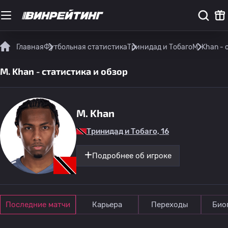
Главная
Футбольная статистика
Тринидад и Тобаго
M. Khan - 
M. Khan - статистика и обзор
M. Khan
Тринидад и Тобаго, 16
Подробнее об игроке
Последние матчи
Карьера
Переходы
Био