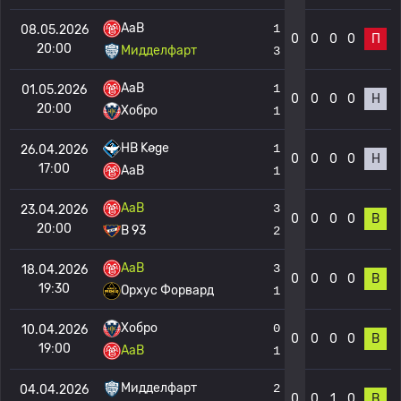
AaB
1
08.05.2026
0
0
0
0
П
20:00
Мидделфарт
3
AaB
1
01.05.2026
0
0
0
0
Н
20:00
Хобро
1
HB Køge
1
26.04.2026
0
0
0
0
Н
17:00
AaB
1
AaB
3
23.04.2026
0
0
0
0
В
20:00
B 93
2
AaB
3
18.04.2026
0
0
0
0
В
19:30
Орхус Форвард
1
Хобро
0
10.04.2026
0
0
0
0
В
19:00
AaB
1
Мидделфарт
2
04.04.2026
0
0
1
0
В