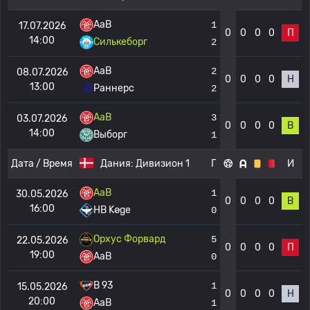
AaB
1
17.07.2026
0
0
0
0
П
14:00
Силькеборг
2
AaB
2
08.07.2026
0
0
0
0
Н
13:00
Раннерс
2
AaB
3
03.07.2026
0
0
0
0
В
14:00
Выборг
1
Дата / Время
Дания:
Дивизион 1
Г
И
AaB
1
30.05.2026
0
0
0
0
В
16:00
HB Køge
0
Орхус Форвард
5
22.05.2026
0
0
0
0
П
19:00
AaB
0
B 93
1
15.05.2026
0
0
0
0
Н
20:00
AaB
1