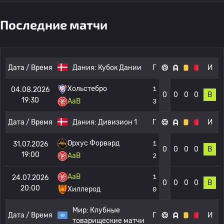
Последние матчи
Дата / Время
Дания:
Кубок Дании
Г
И
Хольстебро
1
04.08.2026
0
0
0
0
В
19:30
AaB
3
Дата / Время
Дания:
Дивизион 1
Г
И
Орхус Форвард
1
31.07.2026
0
0
0
0
В
19:00
AaB
2
AaB
1
24.07.2026
0
0
0
0
В
20:00
Хиллерод
0
Мир:
Клубные
Дата / Время
Г
И
товарищеские матчи