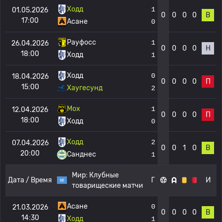
Ходд
1
01.05.2026
0
0
0
0
В
17:00
Асане
0
Рауфосс
1
26.04.2026
0
0
0
0
Н
18:00
Ходд
1
Ходд
0
18.04.2026
0
0
0
0
П
15:00
Хаугесунд
2
Мох
1
12.04.2026
0
0
0
0
П
18:00
Ходд
0
Ходд
2
07.04.2026
0
0
1
0
В
20:00
Санднес
1
Мир:
Клубные
Дата / Время
Г
И
товарищеские матчи
Асане
0
21.03.2026
0
0
0
0
В
14:30
Ходд
1