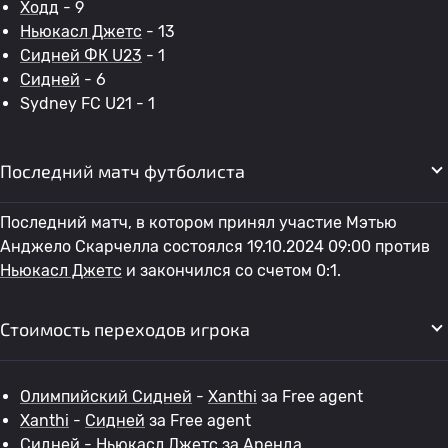
Ходд
- 9
Ньюкасл Джетс
- 13
Сидней ФК U23
- 1
Сидней
- 6
Sydney FC U21 - 1
Последний матч футболиста
Последний матч, в котором принял участие Мэтью
Анджело Скарчелла состоялся 19.10.2024 09:00 против
Ньюкасл Джетс
и закончился со счетом 0:1.
Стоимость переходов игрока
Олимпийский Сидней
-
Xanthi
за Free agent
Xanthi
-
Сидней
за Free agent
Сидней
-
Ньюкасл Джетс
за Аренда