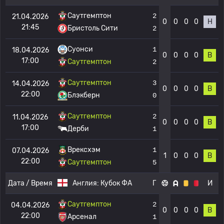
Саутгемптон
2
21.04.2026
0
0
0
0
Н
21:45
Бристоль Сити
2
Суонси
1
18.04.2026
0
0
0
0
В
17:00
Саутгемптон
2
Саутгемптон
3
14.04.2026
0
0
0
0
В
22:00
Блэкберн
0
Саутгемптон
2
11.04.2026
0
0
0
0
В
17:00
Дерби
1
Врексхэм
1
07.04.2026
1
0
0
0
В
22:00
Саутгемптон
5
Дата / Время
Англия:
Кубок ФА
Г
И
Саутгемптон
2
04.04.2026
0
0
0
0
В
22:00
Арсенал
1