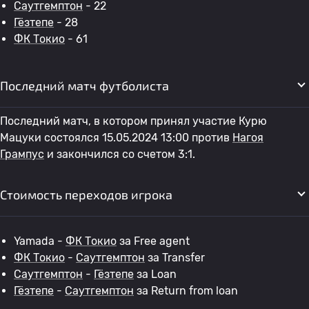
Саутгемптон
- 22
Гёзтепе
- 28
ФК Токио
- 61
Последний матч футболиста
Последний матч, в котором принял участие Курю
Мацуки состоялся 15.05.2024 13:00 против
Нагоя
Грампус
и закончился со счетом 3:1.
Стоимость переходов игрока
Yamada -
ФК Токио
за Free agent
ФК Токио
-
Саутгемптон
за Transfer
Саутгемптон
-
Гёзтепе
за Loan
Гёзтепе
-
Саутгемптон
за Return from loan