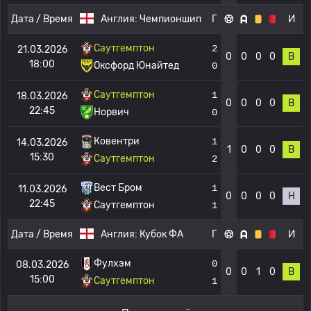
Дата / Время
Англия:
Чемпионшип
Г
И
Саутгемптон
2
21.03.2026
0
0
0
0
В
18:00
Оксфорд Юнайтед
0
Саутгемптон
1
18.03.2026
0
0
0
0
В
22:45
Норвич
0
Ковентри
1
14.03.2026
1
0
0
0
В
15:30
Саутгемптон
2
Вест Бром
1
11.03.2026
0
0
0
0
Н
22:45
Саутгемптон
1
Дата / Время
Англия:
Кубок ФА
Г
И
Фулхэм
0
08.03.2026
0
0
1
0
В
15:00
Саутгемптон
1