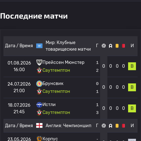
Последние матчи
Мир:
Клубные
Дата / Время
Г
И
товарищеские матчи
Прейссен Мюнстер
1
01.08.2026
0
0
0
0
В
16:00
Саутгемптон
2
Брунсвик
0
24.07.2026
0
0
0
0
В
21:00
Саутгемптон
1
Истли
1
18.07.2026
0
0
0
0
В
21:45
Саутгемптон
3
Дата / Время
Англия:
Чемпионшип
Г
И
Корпус
-
23.05.2026