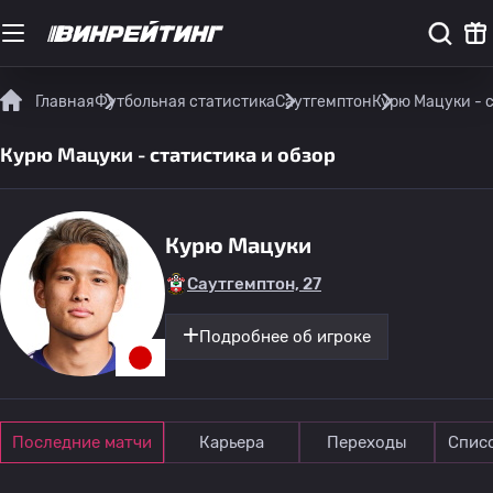
Главная
Футбольная статистика
Саутгемптон
Курю Мацуки - 
Курю Мацуки - статистика и обзор
Курю Мацуки
Саутгемптон, 27
Подробнее об игроке
Последние матчи
Карьера
Переходы
Спис