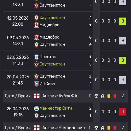
0
0
0
0
Н
18:30
Саутгемптон
-
Саутгемптон
2
12.05.2026
0
0
0
0
В
22:00
Мидлсбро
1
Мидлсбро
0
09.05.2026
0
0
0
0
Н
14:30
Саутгемптон
0
Престон
1
02.05.2026
0
0
0
0
В
14:30
Саутгемптон
3
Саутгемптон
2
28.04.2026
0
0
0
0
Н
21:45
ИПСвич
2
Дата / Время
Англия:
Кубок ФА
Г
И
Манчестер Сити
2
25.04.2026
0
1
0
0
П
19:15
Саутгемптон
1
Дата / Время
Англия:
Чемпионшип
Г
И