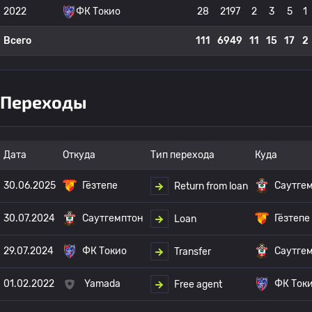
2022
ФК Токио
28
2197
2
3
5
1
Всего
111
6949
11
15
17
2
Переходы
Дата
Откуда
Тип перехода
Куда
30.06.2025
Гёзтепе
Саутге
Return from loan
30.07.2024
Саутгемптон
Гёзтепе
Loan
29.07.2024
ФК Токио
Саутге
Transfer
01.02.2022
Yamada
ФК Ток
Free agent