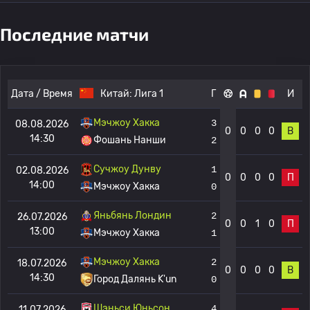
Последние матчи
Дата / Время
Китай:
Лига 1
Г
И
Мэчжоу Хакка
3
08.08.2026
0
0
0
0
В
14:30
Фошань Нанши
2
Сучжоу Дунву
1
02.08.2026
0
0
0
0
П
14:00
Мэчжоу Хакка
0
Яньбянь Лондин
2
26.07.2026
0
0
1
0
П
13:00
Мэчжоу Хакка
1
Мэчжоу Хакка
2
18.07.2026
0
0
0
0
В
14:30
Город Далянь K'un
0
Шэньси Юньсон
4
11.07.2026