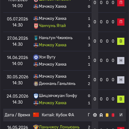
0
0
0
0
П
14:00
Мэчжоу Хакка
0
Мэчжоу Хакка
1
05.07.2026
0
0
0
0
П
14:30
Чанчунь Ятай
3
Наньтун Чжиюнь
1
27.06.2026
0
0
0
0
В
14:30
Мэчжоу Хакка
3
Уси Вугу
1
14.06.2026
0
0
0
0
Н
14:00
Мэчжоу Хакка
1
Мэчжоу Хакка
2
30.05.2026
0
0
0
0
Н
14:30
Диннань Ганьлянь
2
Шицзячжуан Гонфу
0
24.05.2026
0
0
0
0
В
14:30
Мэчжоу Хакка
1
Дата / Время
Китай:
Кубок ФА
Г
И
Ланьчжоу Лоньюань
2
16.05.2026