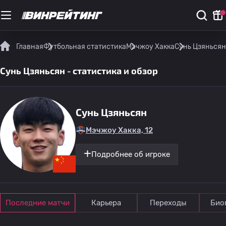
Главная
Футбольная статистика
Мэчжоу Хакка
Сунь Цзяньсян 
Сунь Цзяньсян - статистика и обзор
Сунь Цзяньсян
Мэчжоу Хакка, 12
Подробнее об игроке
Последние матчи
Карьера
Переходы
Био