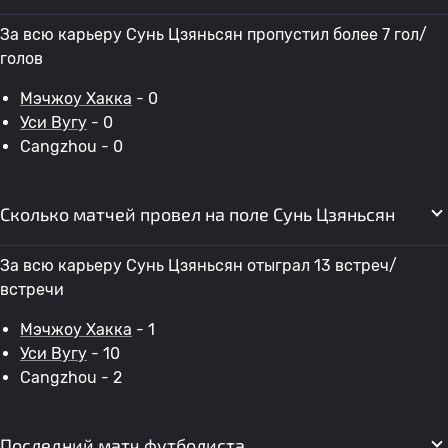
За всю карьеру Сунь Цзяньсян пропустил более 7 гол/
голов
Мэчжоу Хакка
- 0
Уси Вугу
- 0
Cangzhou - 0
Сколько матчей провел на поле Сунь Цзяньсян
За всю карьеру Сунь Цзяньсян отыграл 13 встреч/
встречи
Мэчжоу Хакка
- 1
Уси Вугу
- 10
Cangzhou - 2
Последний матч футболиста