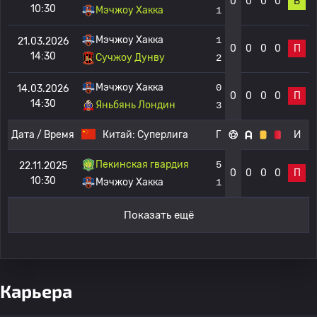
0
0
0
0
В
10:30
Мэчжоу Хакка
1
Мэчжоу Хакка
1
21.03.2026
0
0
0
0
П
14:30
Сучжоу Дунву
2
Мэчжоу Хакка
0
14.03.2026
0
0
0
0
П
14:30
Яньбянь Лондин
3
Дата / Время
Китай:
Суперлига
Г
И
Пекинская гвардия
5
22.11.2025
0
0
0
0
П
10:30
Мэчжоу Хакка
1
Показать ещё
Карьера