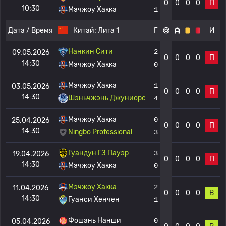
0
0
0
0
П
10:30
Мэчжоу Хакка
1
Дата / Время
Китай:
Лига 1
Г
И
Нанкин Сити
2
09.05.2026
0
0
0
0
П
14:30
Мэчжоу Хакка
0
Мэчжоу Хакка
1
03.05.2026
0
0
0
0
П
14:30
Шэньчжэнь Джуниорс
4
Мэчжоу Хакка
0
25.04.2026
0
0
0
0
П
14:30
Ningbo Professional
3
Гуандун ГЗ Пауэр
3
19.04.2026
0
0
0
0
П
14:30
Мэчжоу Хакка
0
Мэчжоу Хакка
2
11.04.2026
0
0
0
0
В
14:30
Гуанси Хенчен
1
Фошань Нанши
0
05.04.2026