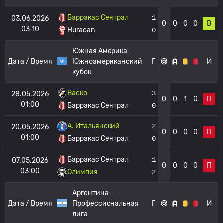
Барракас Сентрал
1
03.06.2026
0
0
0
0
В
03:10
Huracan
0
Южная Америка:
Дата / Время
Южноамериканский
Г
И
кубок
Васко
3
28.05.2026
0
0
1
0
П
01:00
Барракас Сентрал
0
A. Итальянский
2
20.05.2026
0
0
0
0
П
01:00
Барракас Сентрал
0
Барракас Сентрал
1
07.05.2026
0
0
0
0
П
03:00
Олимпия
2
Аргентина:
Дата / Время
Профессиональная
Г
И
лига