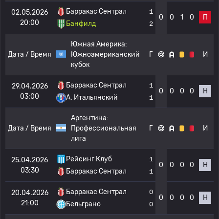
Барракас Сентрал
1
02.05.2026
0
0
1
0
П
20:00
Банфилд
2
Южная Америка:
Дата / Время
Южноамериканский
Г
И
кубок
Барракас Сентрал
1
29.04.2026
0
0
0
0
Н
03:00
A. Итальянский
1
Аргентина:
Дата / Время
Профессиональная
Г
И
лига
Рейсинг Клуб
1
25.04.2026
0
0
0
0
Н
03:30
Барракас Сентрал
1
Барракас Сентрал
0
20.04.2026
0
0
0
0
Н
21:00
Бельграно
0