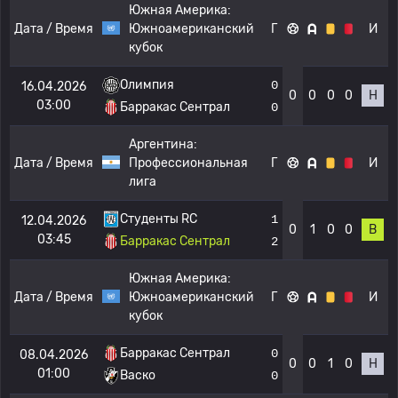
Южная Америка:
Дата / Время
Южноамериканский
Г
И
кубок
Олимпия
0
16.04.2026
0
0
0
0
Н
03:00
Барракас Сентрал
0
Аргентина:
Дата / Время
Профессиональная
Г
И
лига
Студенты RC
1
12.04.2026
0
1
0
0
В
03:45
Барракас Сентрал
2
Южная Америка:
Дата / Время
Южноамериканский
Г
И
кубок
Барракас Сентрал
0
08.04.2026
0
0
1
0
Н
01:00
Васко
0