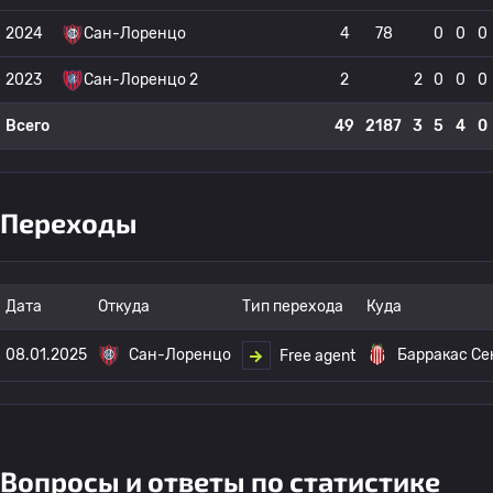
2024
Сан-Лоренцо
4
78
0
0
0
2023
Сан-Лоренцо 2
2
2
0
0
0
Всего
49
2187
3
5
4
0
Переходы
Дата
Откуда
Тип перехода
Куда
08.01.2025
Сан-Лоренцо
Барракас Се
Free agent
Вопросы и ответы по статистике