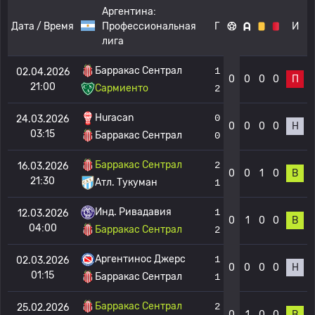
Аргентина:
Дата / Время
Профессиональная
Г
И
лига
Барракас Сентрал
1
02.04.2026
0
0
0
0
П
21:00
Сармиенто
2
Huracan
0
24.03.2026
0
0
0
0
Н
03:15
Барракас Сентрал
0
Барракас Сентрал
2
16.03.2026
0
0
1
0
В
21:30
Атл. Тукуман
1
Инд. Ривадавия
1
12.03.2026
0
1
0
0
В
04:00
Барракас Сентрал
2
Аргентинос Джерс
1
02.03.2026
0
0
0
0
Н
01:15
Барракас Сентрал
1
Барракас Сентрал
2
25.02.2026
0
1
0
0
В