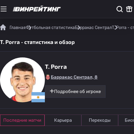
Главная
Футбольная статистика
Барракас Сентрал
T. Porra - 
T. Porra - статистика и обзор
T. Porra
Барракас Сентрал, 8
Подробнее об игроке
Последние матчи
Карьера
Переходы
Био