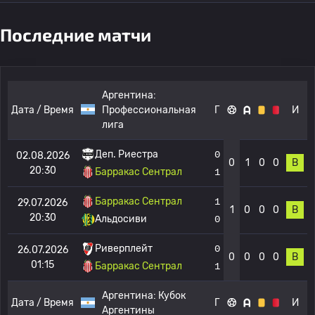
Последние матчи
Аргентина:
Дата / Время
Профессиональная
Г
И
лига
Деп. Риестра
0
02.08.2026
0
1
0
0
В
20:30
Барракас Сентрал
1
Барракас Сентрал
1
29.07.2026
1
0
0
0
В
20:30
Альдосиви
0
Риверплейт
0
26.07.2026
0
0
0
0
В
01:15
Барракас Сентрал
1
Аргентина:
Кубок
Дата / Время
Г
И
Аргентины