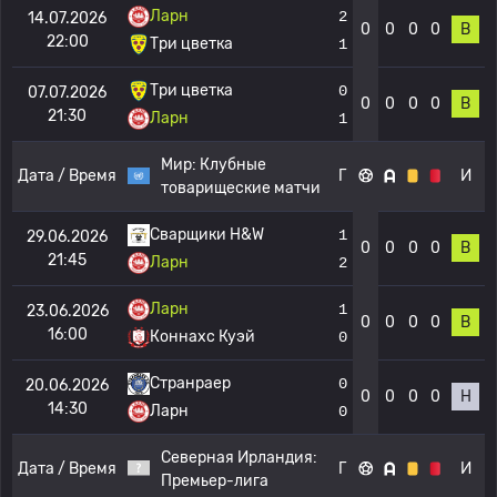
Ларн
2
14.07.2026
0
0
0
0
В
22:00
Три цветка
1
Три цветка
0
07.07.2026
0
0
0
0
В
21:30
Ларн
1
Мир:
Клубные
Дата / Время
Г
И
товарищеские матчи
Сварщики H&W
1
29.06.2026
0
0
0
0
В
21:45
Ларн
2
Ларн
1
23.06.2026
0
0
0
0
В
16:00
Коннахс Куэй
0
Странраер
0
20.06.2026
0
0
0
0
Н
14:30
Ларн
0
Северная Ирландия:
Дата / Время
Г
И
Премьер-лига