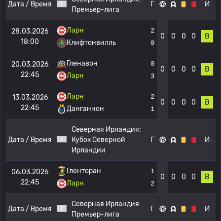
Дата / Время
Г
И
Премьер-лига
Ларн
2
28.03.2026
0
0
0
0
В
18:00
Клифтонвилль
0
Гленавон
0
20.03.2026
0
0
0
0
В
22:45
Ларн
3
Ларн
2
13.03.2026
0
0
0
0
В
22:45
Данганнон
1
Северная Ирландия:
Дата / Время
Кубок Северной
Г
И
Ирландии
Гленторан
1
06.03.2026
0
0
0
0
В
22:45
Ларн
2
Северная Ирландия:
Дата / Время
Г
И
Премьер-лига