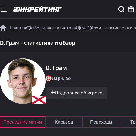
Главная
Футбольная статистика
Ларн
D. Грэм - статистика и 
D. Грэм - статистика и обзор
D. Грэм
Ларн, 36
Подробнее об игроке
Последние матчи
Карьера
Переходы
Тр