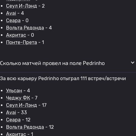
Сеул И-Лэнд
- 2
Avai
- 4
Сеара
- 0
Вольта Редонда
- 4
Акритас
- 0
Понте-Прета
- 1
Сколько матчей провел на поле Pedrinho
За всю карьеру Pedrinho отыграл 111 встреч/встречи
Ульсан
- 4
Чеджу ФК
- 7
Сеул И-Лэнд
- 17
Avai
- 33
Сеара
- 12
Вольта Редонда
- 12
Акритас
- 1