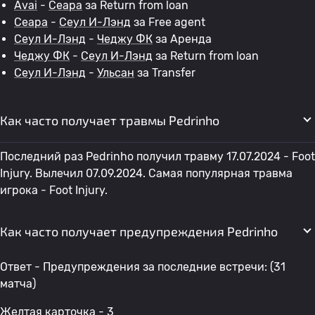
Avai
-
Сеара
за Return from loan
Сеара
-
Сеул И-Лэнд
за Free agent
Сеул И-Лэнд
-
Чеджу ФК
за Аренда
Чеджу ФК
-
Сеул И-Лэнд
за Return from loan
Сеул И-Лэнд
-
Ульсан
за Transfer
Как часто получает травмы Pedrinho
Последний раз Pedrinho получил травму 17.07.2024 - Foot
Injury. Вылечил 07.09.2024. Самая популярная травма
игрока - Foot Injury.
Как часто получает предупреждения Pedrinho
Ответ - Предупреждения за последние встречи: (31
матча)
Желтая карточка - 3