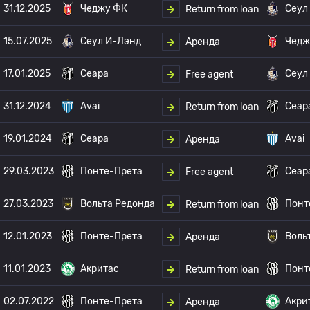
31.12.2025
Чеджу ФК
Сеул
Return from loan
15.07.2025
Сеул И-Лэнд
Чедж
Аренда
17.01.2025
Сеара
Сеул
Free agent
31.12.2024
Avai
Сеар
Return from loan
19.01.2024
Сеара
Avai
Аренда
29.03.2023
Понте-Прета
Сеар
Free agent
27.03.2023
Вольта Редонда
Понт
Return from loan
12.01.2023
Понте-Прета
Воль
Аренда
11.01.2023
Акритас
Понт
Return from loan
02.07.2022
Понте-Прета
Акри
Аренда