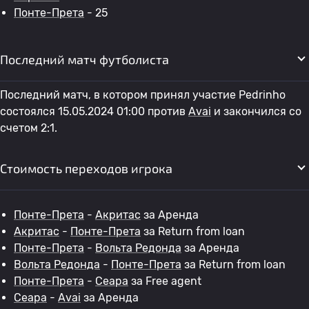
Понте-Прета
- 25
Последний матч футболиста
Последний матч, в котором принял участие Pedrinho
состоялся 15.05.2024 01:00 против
Avai
и закончился со
счетом 2:1.
Стоимость переходов игрока
Понте-Прета
-
Акритас
за Аренда
Акритас
-
Понте-Прета
за Return from loan
Понте-Прета
-
Вольта Редонда
за Аренда
Вольта Редонда
-
Понте-Прета
за Return from loan
Понте-Прета
-
Сеара
за Free agent
Сеара
-
Avai
за Аренда