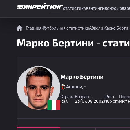
СТАТИСТИКА
РЕЙТИНГИ
БОНУСЫ
ОБЗО
СПОРТИВНАЯ СТАТИСТИКА
Главная
Футбольная статистика
Асколи
Марко Бертин
Марко Бертини - стати
Марко Бертини
Асколи, -
Страна
Возраст
Рост
Пози
Italy
23 (07.08.2002)
185 cm
Midfie