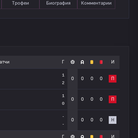
Трофеи
Биография
Комментарии
атчи
Г
И
1
0
0
0
0
П
2
1
0
0
0
0
П
0
-
0
0
0
0
Н
-
Г
И