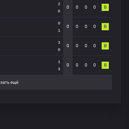
2
0
0
0
0
В
0
0
0
0
0
0
В
1
3
0
0
0
0
В
0
1
0
0
0
0
В
3
зать ещё