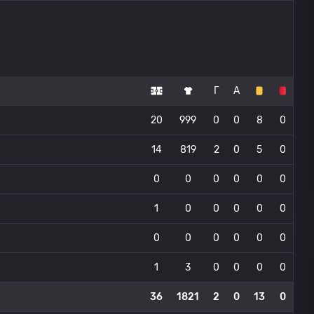
Г
А
20
999
0
0
8
0
14
819
2
0
5
0
0
0
0
0
0
0
1
0
0
0
0
0
0
0
0
0
0
0
1
3
0
0
0
0
36
1821
2
0
13
0