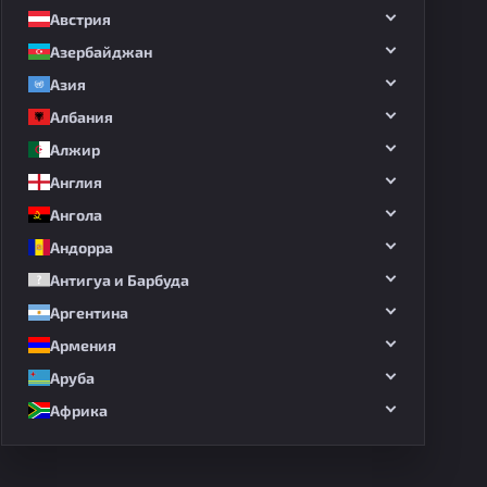
Австрия
Азербайджан
Азия
Албания
Алжир
Англия
Ангола
Андорра
Антигуа и Барбуда
Аргентина
Армения
Аруба
Африка