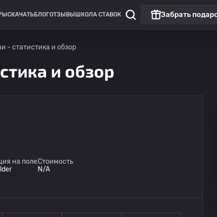
Забрать подар
РЫ
СКАЧАТЬ
БЛОГ
ОТЗЫВЫ
ШКОЛА СТАВОК
и - статистика и обзор
стика и обзор
ция на поле
Стоимость
lder
N/A