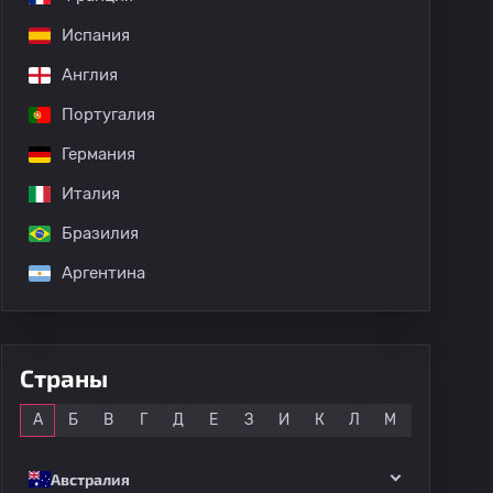
Испания
Англия
Португалия
Германия
Италия
Бразилия
Аргентина
Страны
Все
А
Б
В
Г
Д
Е
З
И
К
Л
М
Н
О
Австралия