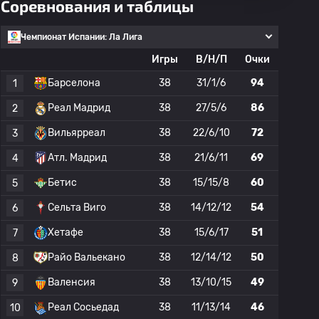
Соревнования и таблицы
Чемпионат Испании: Ла Лига
Игры
В/Н/П
Очки
Барселона
38
31/1/6
94
1
Реал Мадрид
38
27/5/6
86
2
Вильярреал
38
22/6/10
72
3
Атл. Мадрид
38
21/6/11
69
4
Бетис
38
15/15/8
60
5
Сельта Виго
38
14/12/12
54
6
Хетафе
38
15/6/17
51
7
Райо Вальекано
38
12/14/12
50
8
Валенсия
38
13/10/15
49
9
Реал Сосьедад
38
11/13/14
46
10