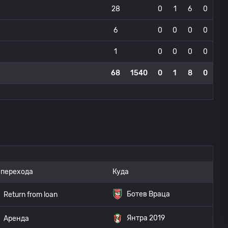
28
0
1
6
0
6
0
0
0
0
1
0
0
0
0
68
1540
0
1
8
0
 перехода
Куда
Ботев Враца
Return from loan
Янтра 2019
Аренда