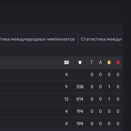
тика международных чемпионатов
Статистика междунаро
Г
А
4
0
0
0
0
9
338
0
0
1
0
12
814
0
0
1
0
4
194
0
0
0
0
4
194
0
0
0
0