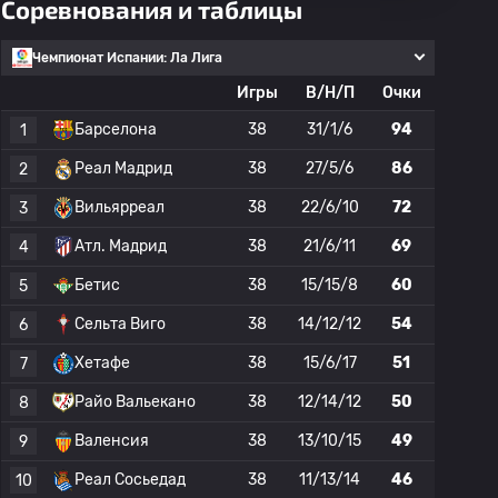
Соревнования и таблицы
Чемпионат Испании: Ла Лига
Игры
В/Н/П
Очки
Барселона
38
31/1/6
94
1
Реал Мадрид
38
27/5/6
86
2
Вильярреал
38
22/6/10
72
3
Атл. Мадрид
38
21/6/11
69
4
Бетис
38
15/15/8
60
5
Сельта Виго
38
14/12/12
54
6
Хетафе
38
15/6/17
51
7
Райо Вальекано
38
12/14/12
50
8
Валенсия
38
13/10/15
49
9
Реал Сосьедад
38
11/13/14
46
10