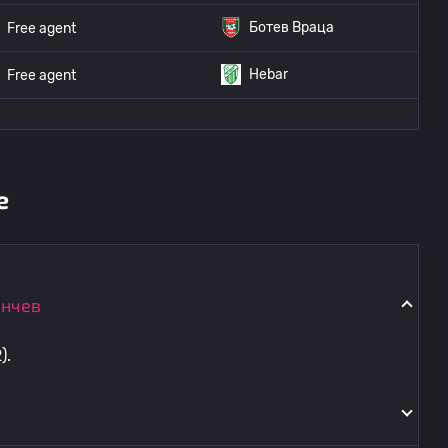
Ботев Враца
Free agent
Hebar
Free agent
е
енчев
).