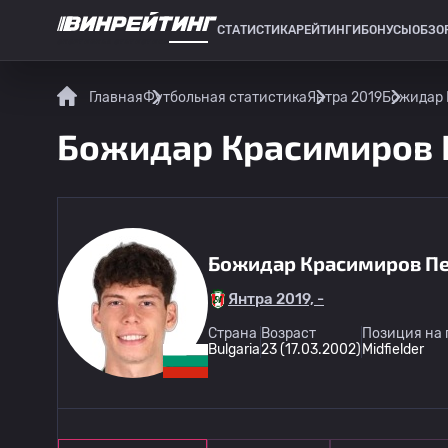
СТАТИСТИКА
РЕЙТИНГИ
БОНУСЫ
ОБЗО
СПОРТИВНАЯ СТАТИСТИКА
Главная
Футбольная статистика
Янтра 2019
Божидар 
Божидар Красимиров П
Божидар Красимиров П
Янтра 2019, -
Страна
Возраст
Позиция на 
Bulgaria
23 (17.03.2002)
Midfielder