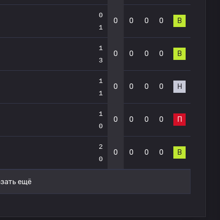
0
0
0
0
0
В
1
1
0
0
0
0
В
3
1
0
0
0
0
Н
1
1
0
0
0
0
П
0
2
0
0
0
0
В
0
зать ещё