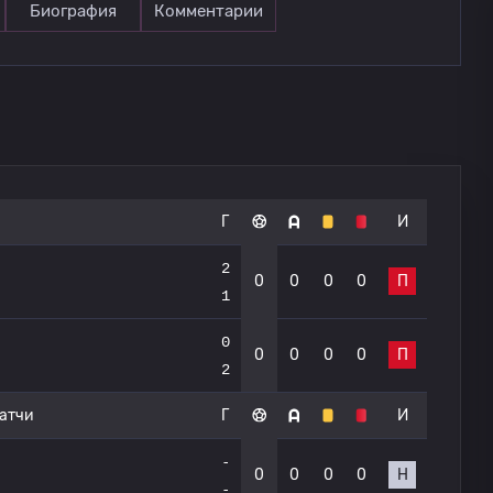
Биография
Комментарии
Г
И
2
0
0
0
0
П
1
0
0
0
0
0
П
2
атчи
Г
И
-
0
0
0
0
Н
-