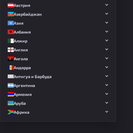
Австрия
Азербайджан
Азия
Албания
Алжир
Англия
Ангола
Андорра
Антигуа и Барбуда
Аргентина
Армения
Аруба
Африка