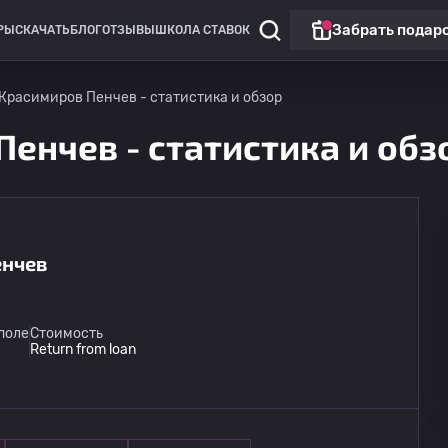
Забрать подар
РЫ
СКАЧАТЬ
БЛОГ
ОТЗЫВЫ
ШКОЛА СТАВОК
Красимиров Пенчев - статистика и обзор
енчев - статистика и обз
енчев
поле
Стоимость
Return from loan