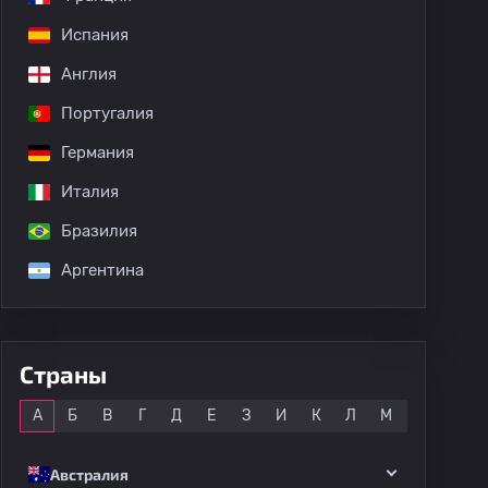
Испания
Англия
Португалия
дных матчей
Германия
Италия
Бразилия
Аргентина
Страны
Все
А
Б
В
Г
Д
Е
З
И
К
Л
М
Н
О
Австралия