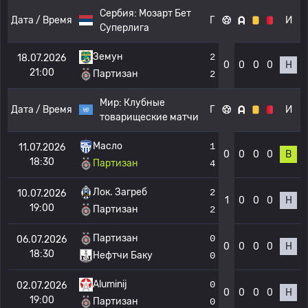
Сербия:
Мозарт Бет
Дата / Время
Г
И
Суперлига
Земун
2
18.07.2026
0
0
0
0
Н
21:00
Партизан
2
Мир:
Клубные
Дата / Время
Г
И
товарищеские матчи
Масло
1
11.07.2026
0
0
0
0
В
18:30
Партизан
4
Лок. Загреб
2
10.07.2026
1
0
0
0
Н
19:00
Партизан
2
Партизан
0
06.07.2026
0
0
0
0
Н
18:30
Нефтчи Баку
0
Aluminij
0
02.07.2026
0
0
0
0
Н
19:00
Партизан
0