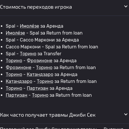
Стоимость переходов игрока
Spal -
Имоле́зе
за Аренда
Имоле́зе
- Spal за Return from loan
Spal - Сассо Маркони за Аренда
Сассо Маркони - Spal за Return from loan
Spal -
Торино
за Transfer
Торино
-
Фрозиноне
за Аренда
Фрозиноне
-
Торино
за Return from loan
Торино
-
Катандзаро
за Аренда
Катандзаро
-
Торино
за Return from loan
Торино
-
Партизан
за Аренда
Партизан
-
Торино
за Return from loan
Как часто получает травмы Джиби Сек