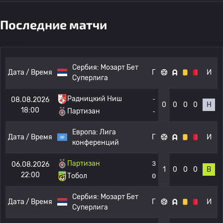
Последние матчи
Сербия:
Мозарт Бет
Дата / Время
Г
И
Суперлига
Радницкий Ниш
-
08.08.2026
0
0
0
0
Н
18:00
Партизан
-
Европа:
Лига
Дата / Время
Г
И
конференций
Партизан
3
06.08.2026
1
0
0
0
В
22:00
Тобол
0
Сербия:
Мозарт Бет
Дата / Время
Г
И
Суперлига