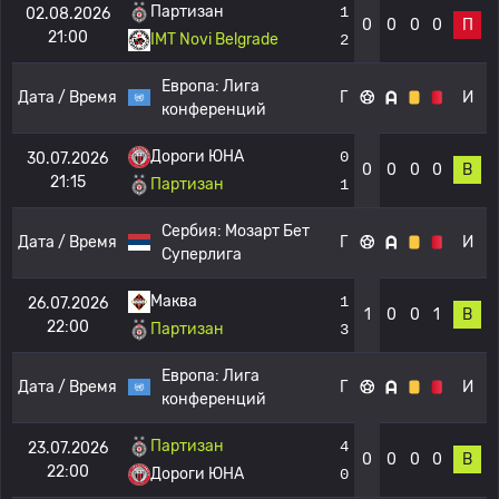
Партизан
1
02.08.2026
0
0
0
0
П
21:00
IMT Novi Belgrade
2
Европа:
Лига
Дата / Время
Г
И
конференций
Дороги ЮНА
0
30.07.2026
0
0
0
0
В
21:15
Партизан
1
Сербия:
Мозарт Бет
Дата / Время
Г
И
Суперлига
Маква
1
26.07.2026
1
0
0
1
В
22:00
Партизан
3
Европа:
Лига
Дата / Время
Г
И
конференций
Партизан
4
23.07.2026
0
0
0
0
В
22:00
Дороги ЮНА
0