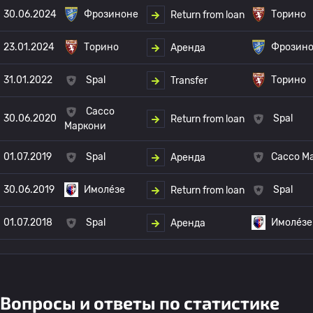
30.06.2024
Фрозиноне
Торино
Return from loan
23.01.2024
Торино
Фрозин
Аренда
31.01.2022
Spal
Торино
Transfer
Сассо
30.06.2020
Spal
Return from loan
Маркони
01.07.2019
Spal
Сассо М
Аренда
30.06.2019
Имоле́зе
Spal
Return from loan
01.07.2018
Spal
Имоле́зе
Аренда
Вопросы и ответы по статистике