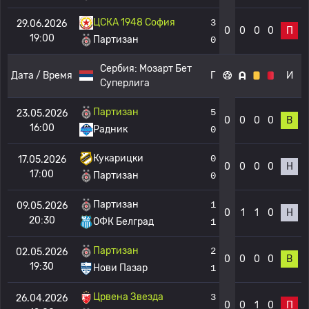
ЦСКА 1948 София
3
29.06.2026
0
0
0
0
П
19:00
Партизан
0
Сербия:
Мозарт Бет
Дата / Время
Г
И
Суперлига
Партизан
5
23.05.2026
0
0
0
0
В
16:00
Радник
0
Кукарицки
0
17.05.2026
0
0
0
0
Н
17:00
Партизан
0
Партизан
1
09.05.2026
0
1
1
0
Н
20:30
ОФК Белград
1
Партизан
2
02.05.2026
0
0
0
0
В
19:30
Нови Пазар
1
Црвена Звезда
3
26.04.2026
0
0
1
0
П