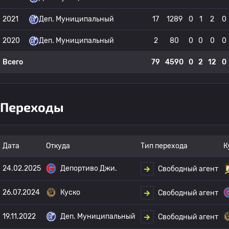
2021
Деп. Муниципальный
17
1289
0
1
2
0
2020
Деп. Муниципальный
2
80
0
0
0
0
Всего
79
4590
0
2
12
0
Переходы
Дата
Откуда
Тип перехода
К
24.02.2025
Депортиво Джи.
Свободный агент
26.07.2024
Куско
Свободный агент
19.11.2022
Деп. Муниципальный
Свободный агент