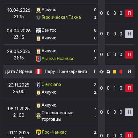
Аякучо
0
18.04.2026
0
0
0
0
П
21:15
Героическая Такна
1
Сантос
0
04.04.2026
0
0
0
0
Н
23:15
Аякучо
0
Аякучо
0
28.03.2026
0
0
0
0
П
21:15
Alianza Huanuco
2
Дата / Время
Перу:
Премьер-лига
Г
И
Cienciano
2
23.11.2025
0
0
1
0
П
23:00
Аякучо
1
Аякучо
-
08.11.2025
0
0
0
0
Н
Объединенные
21:00
-
торговцы
Лос-Чанкас
1
01.11.2025
0
0
0
0
П