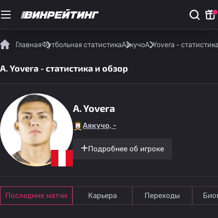
Главная
Футбольная статистика
Аякучо
A. Yovera - статистик
A. Yovera - статистика и обзор
A. Yovera
Аякучо, -
Подробнее об игроке
Последние матчи
Карьера
Переходы
Био