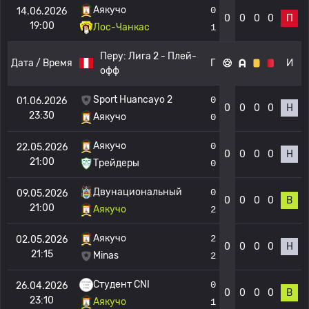
Аякучо
0
14.06.2026
0
0
0
0
П
19:00
Лос-Чанкас
1
Перу:
Лига 2 - Плей-
Дата / Время
Г
И
офф
Sport Huancayo 2
0
01.06.2026
0
0
0
0
Н
23:30
Аякучо
0
Аякучо
0
22.05.2026
0
0
0
0
Н
21:00
Трейдеры
0
Двунациональный
0
09.05.2026
0
0
0
0
В
21:00
Аякучо
2
Аякучо
2
02.05.2026
0
0
0
0
Н
21:15
Minas
2
Студент CNI
0
26.04.2026
0
0
0
0
В
23:10
Аякучо
1