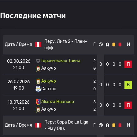
Последние матчи
Перу:
Лига 2 - Плей-
Дата / Время
Г
И
офф
Героическая Такна
2
02.08.2026
0
0
0
0
П
21:00
Аякучо
0
Аякучо
2
26.07.2026
0
0
0
0
В
19:00
Сантос
0
Alianza Huanuco
3
18.07.2026
0
0
0
0
П
21:00
Аякучо
2
Перу:
Copa De La Liga
Дата / Время
Г
И
- Play Offs