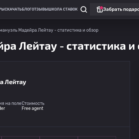
Забрать подар
РЫ
СКАЧАТЬ
БЛОГ
ОТЗЫВЫ
ШКОЛА СТАВОК
мануэль Мадейра Лейтау - статистика и обзор
ра Лейтау - статистика и
а Лейтау
я на поле
Стоимость
der
Free agent