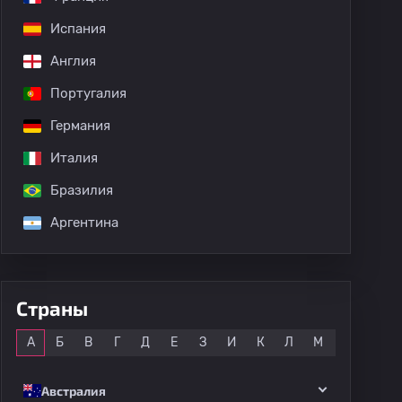
Испания
Англия
Португалия
Германия
Италия
Бразилия
Аргентина
Страны
Все
А
Б
В
Г
Д
Е
З
И
К
Л
М
Н
О
Австралия