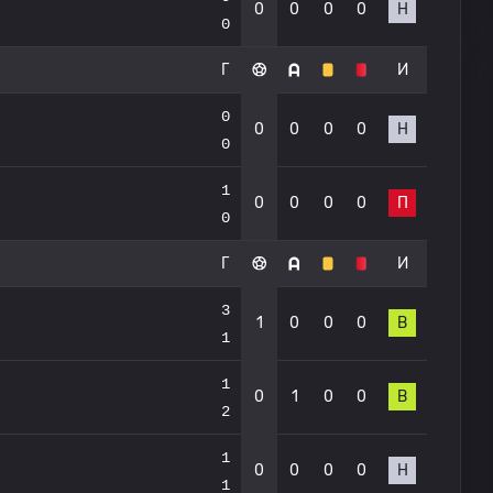
0
0
0
0
Н
0
Г
И
0
0
0
0
0
Н
0
1
0
0
0
0
П
0
Г
И
3
1
0
0
0
В
1
1
0
1
0
0
В
2
1
0
0
0
0
Н
1