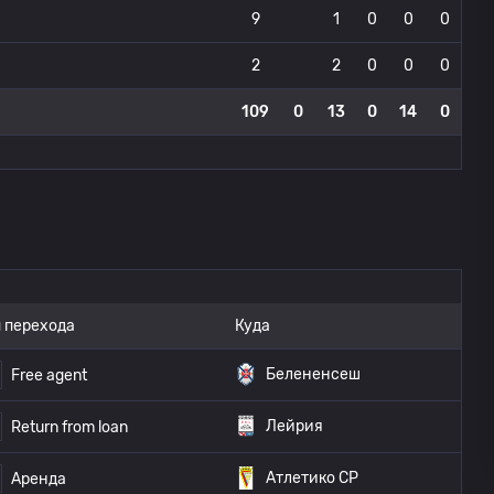
9
1
0
0
0
2
2
0
0
0
109
0
13
0
14
0
 перехода
Куда
Белененсеш
Free agent
Лейрия
Return from loan
Атлетико CP
Аренда