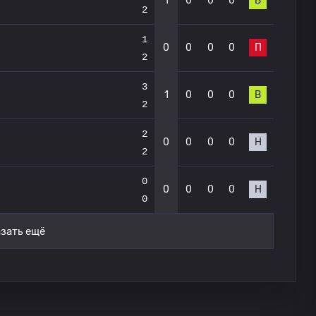
1
0
0
0
В
2
1
0
0
0
0
П
2
3
1
0
0
0
В
2
2
0
0
0
0
Н
2
0
0
0
0
0
Н
0
зать ещё