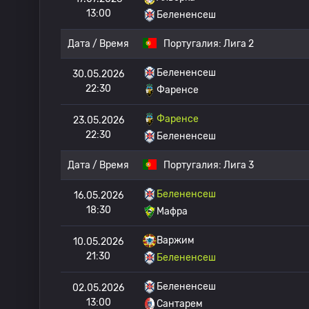
13:00
Белененсеш
Дата / Время
Португалия:
Лига 2
Белененсеш
30.05.2026
22:30
Фаренсе
Фаренсе
23.05.2026
22:30
Белененсеш
Дата / Время
Португалия:
Лига 3
Белененсеш
16.05.2026
18:30
Мафра
Варжим
10.05.2026
21:30
Белененсеш
Белененсеш
02.05.2026
13:00
Сантарем