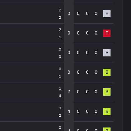
2
0
0
0
0
Н
2
2
0
0
0
0
П
1
0
0
0
0
0
Н
0
0
0
0
0
0
В
1
1
3
0
0
0
В
4
3
1
0
0
0
В
2
0