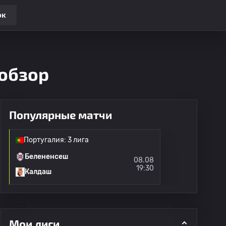
ок
 обзор
Популярные матчи
Португалия: 3 лига
Белененсеш
08.08
19:30
Калдаш
Мои лиги