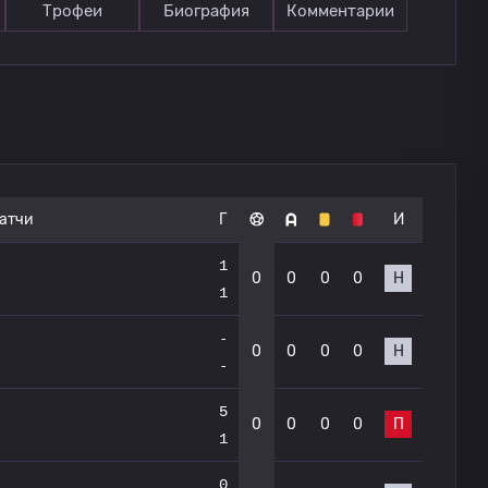
Трофеи
Биография
Комментарии
атчи
Г
И
1
0
0
0
0
Н
1
-
0
0
0
0
Н
-
5
0
0
0
0
П
1
0