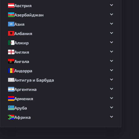
Австрия
Азербайджан
Азия
Албания
Алжир
Англия
Ангола
Андорра
Антигуа и Барбуда
Аргентина
Армения
Аруба
Африка