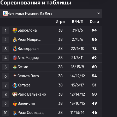
Соревнования и таблицы
Чемпионат Испании: Ла Лига
Игры
В/Н/П
Очки
Барселона
38
31/1/6
94
1
Реал Мадрид
38
27/5/6
86
2
Вильярреал
38
22/6/10
72
3
Атл. Мадрид
38
21/6/11
69
4
Бетис
38
15/15/8
60
5
Сельта Виго
38
14/12/12
54
6
Хетафе
38
15/6/17
51
7
Райо Вальекано
38
12/14/12
50
8
Валенсия
38
13/10/15
49
9
Реал Сосьедад
38
11/13/14
46
10