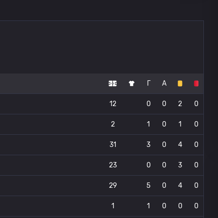
Г
А
12
0
0
2
0
2
1
0
1
0
31
3
0
4
0
23
0
0
3
0
29
5
0
4
0
1
1
0
0
0