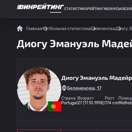
СТАТИСТИКА
РЕЙТИНГИ
БОНУСЫ
ОБЗО
СПОРТИВНАЯ СТАТИСТИКА
Главная
Футбольная статистика
Белененсеш
Диогу Э
Диогу Эмануэль Мадей
Диогу Эмануэль Мадейр
Белененсеш, 17
Страна
Возраст
Рост
Позици
Portugal
27 (17.10.1998)
174 cm
Midfiel