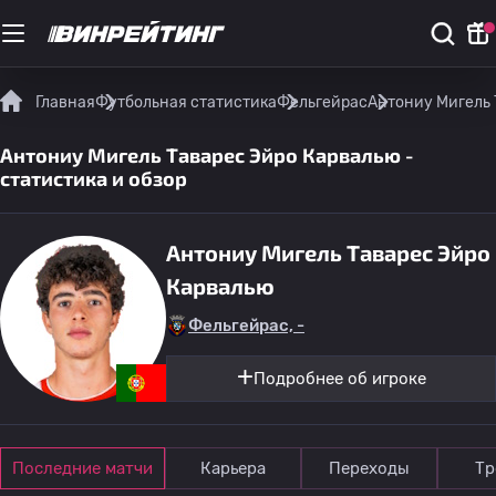
Главная
Футбольная статистика
Фельгейрас
Антониу Мигель 
Антониу Мигель Таварес Эйро Карвалью -
статистика и обзор
Антониу Мигель Таварес Эйро
Карвалью
Фельгейрас, -
Подробнее об игроке
Последние матчи
Карьера
Переходы
Тр