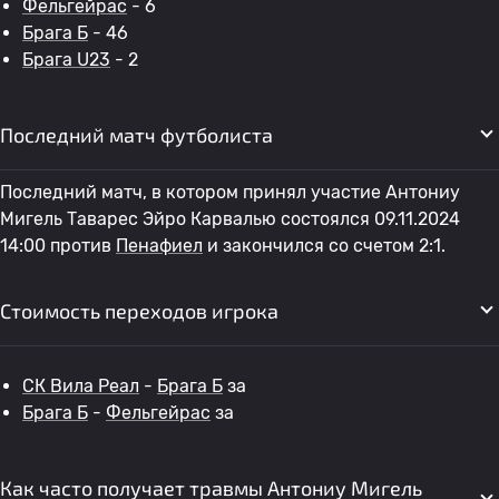
Фельгейрас
- 6
Брага Б
- 46
Брага U23
- 2
Последний матч футболиста
Последний матч, в котором принял участие Антониу
Мигель Таварес Эйро Карвалью состоялся 09.11.2024
14:00 против
Пенафиел
и закончился со счетом 2:1.
Стоимость переходов игрока
СК Вила Реал
-
Брага Б
за
Брага Б
-
Фельгейрас
за
Как часто получает травмы Антониу Мигель