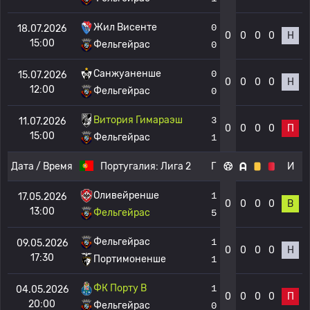
Жил Висенте
0
18.07.2026
0
0
0
0
Н
15:00
Фельгейрас
0
Санжуаненше
0
15.07.2026
0
0
0
0
Н
12:00
Фельгейрас
0
Витория Гимараэш
3
11.07.2026
0
0
0
0
П
15:00
Фельгейрас
1
Дата / Время
Португалия:
Лига 2
Г
И
Оливейренше
1
17.05.2026
0
0
0
0
В
13:00
Фельгейрас
5
Фельгейрас
1
09.05.2026
0
0
0
0
Н
17:30
Портимоненше
1
ФК Порту B
1
04.05.2026
0
0
0
0
П
20:00
Фельгейрас
0