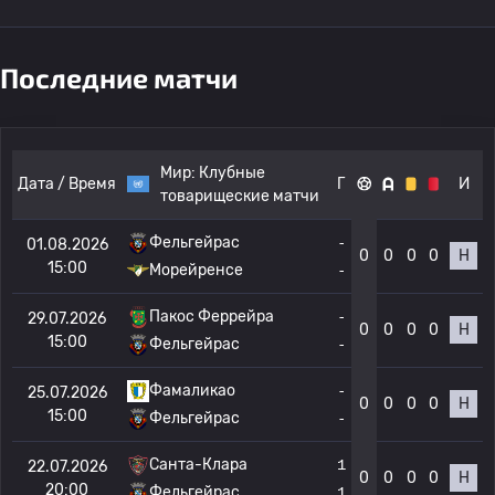
Последние матчи
Мир:
Клубные
Дата / Время
Г
И
товарищеские матчи
Фельгейрас
-
01.08.2026
0
0
0
0
Н
15:00
Морейренсе
-
Пакос Феррейра
-
29.07.2026
0
0
0
0
Н
15:00
Фельгейрас
-
Фамаликао
-
25.07.2026
0
0
0
0
Н
15:00
Фельгейрас
-
Санта-Клара
1
22.07.2026
0
0
0
0
Н
20:00
Фельгейрас
1