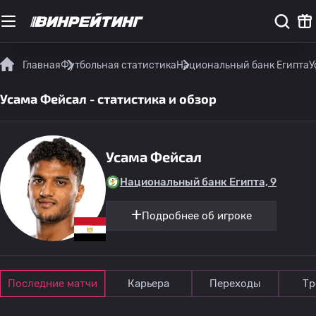
Главная
Футбольная статистика
Национальный банк Египта
У
Усама Фейсал - статистика и обзор
Усама Фейсал
Национальный банк Египта, 9
Подробнее об игроке
Последние матчи
Карьера
Переходы
Тр